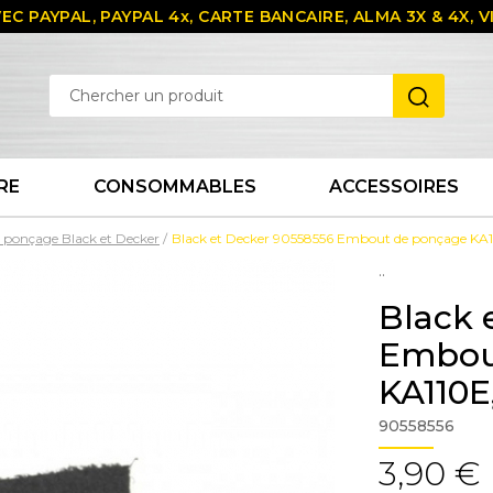
EC PAYPAL, PAYPAL 4x, CARTE BANCAIRE, ALMA 3X & 4X,
RE
CONSOMMABLES
ACCESSOIRES
 ponçage Black et Decker
Black et Decker 90558556 Embout de ponçage KA11
..
Black 
Embout
KA110E,
90558556
3,90 €