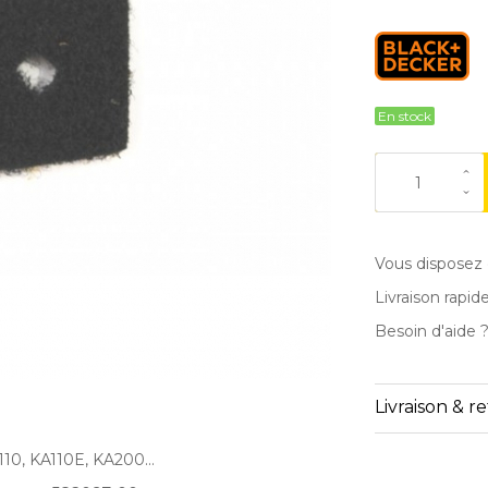
En stock
Vous disposez 
Livraison rapid
Besoin d'aide 
Livraison & r
0, KA110E, KA200...