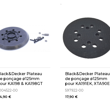
..
lack&Decker Plateau
Black&Decker Plateau
e ponçage ø125mm
de ponçage ø125mm
our KA198 & KA198GT
pour KA191EK, XTA90
1004522-00)
(597922-00)
004522-00
597922-00
4,90 €
17,90 €