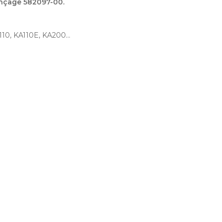
onçage 582097-00.
0, KA110E, KA200...