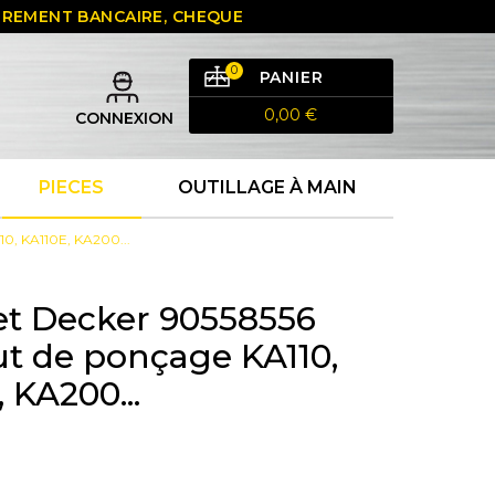
 VIREMENT BANCAIRE, CHEQUE
0
PANIER
0,00 €
CONNEXION
PIECES
OUTILLAGE À MAIN
0, KA110E, KA200...
et Decker 90558556
 de ponçage KA110,
 KA200...