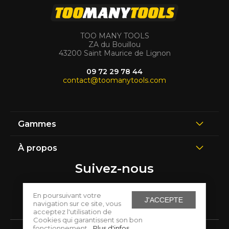
TOO MANY TOOLS
ZA du Bouillou
43200 Saint Maurice de Lignon
09 72 29 78 44
contact@toomanytools.com
Gammes
À propos
Suivez-nous
En poursuivant votre
J'ACCEPTE
navigation sur ce site, vous
acceptez l'utilisation de
Cookies qui garantissent son bon
fonctionnement.
Plus d'infos