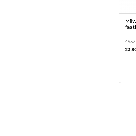
Milw
fast
4932
23,9
..