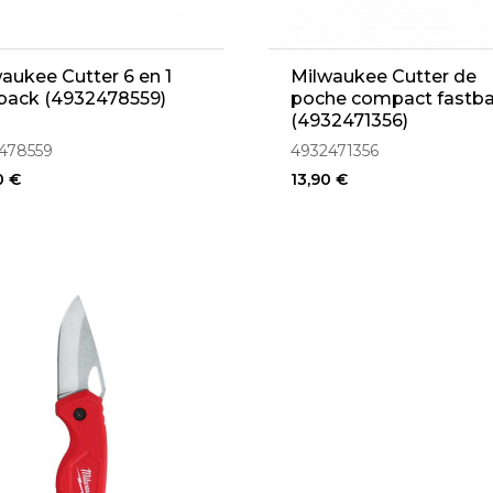
aukee Cutter 6 en 1
Milwaukee Cutter de
back (4932478559)
poche compact fastb
(4932471356)
478559
4932471356
0 €
13,90 €