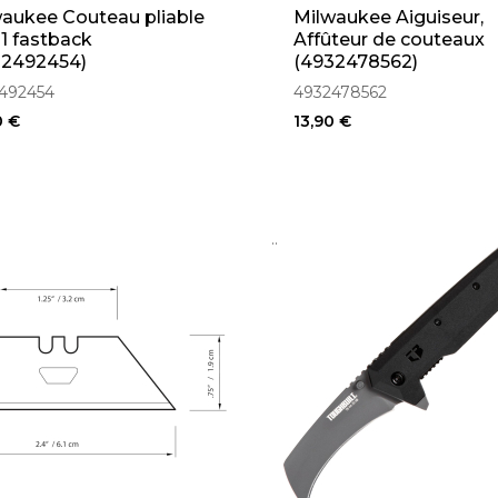
aukee Couteau pliable
Milwaukee Aiguiseur,
 1 fastback
Affûteur de couteaux
32492454)
(4932478562)
492454
4932478562
0 €
13,90 €
..