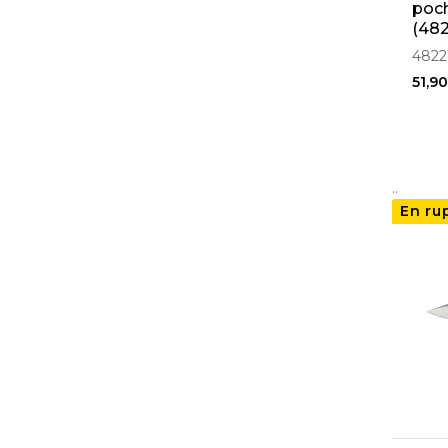
poch
(482
4822
51,9
..
En ru