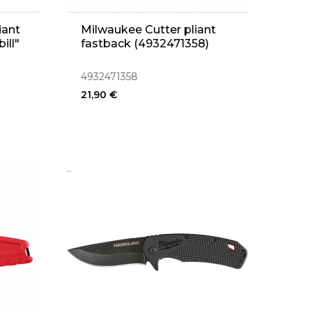
iant
Milwaukee Cutter pliant
ill"
fastback (4932471358)
4932471358
21,90 €
..