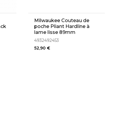
Milwaukee Couteau de
ack
poche Pliant Hardline à
lame lisse 89mm
(4932492453)
4932492453
52,90 €