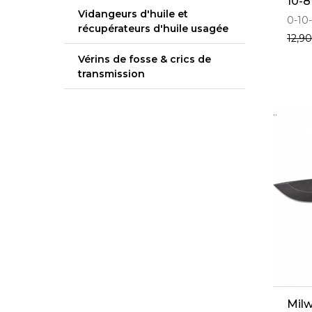
10-8
Vidangeurs d'huile et
0-10
récupérateurs d'huile usagée
12,9
Vérins de fosse & crics de
transmission
..
Mil