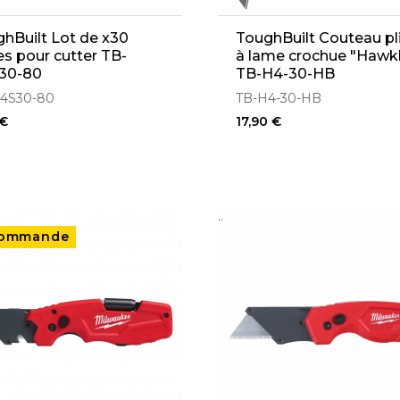
hBuilt Lot de x30
ToughBuilt Couteau pl
s pour cutter TB-
à lame crochue "Hawkb
30-80
TB-H4-30-HB
4S30-80
TB-H4-30-HB
 €
17,90 €
..
commande