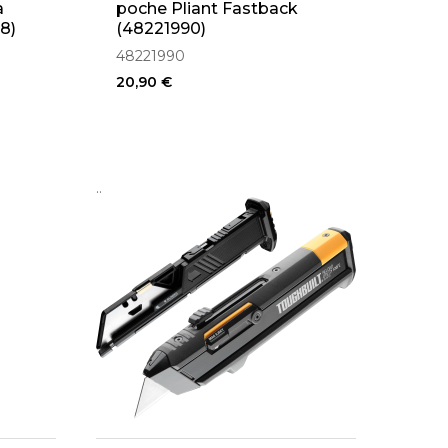
à
poche Pliant Fastback
8)
(48221990)
48221990
20,90 €
..