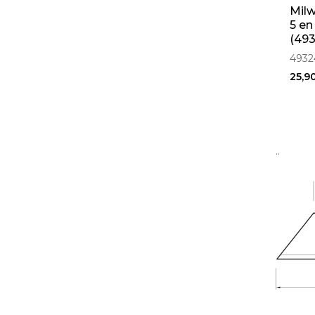
Milw
5 en
(49
4932
25,9
..