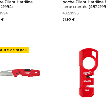
e Pliant Hardline
poche Pliant Hardline 
21994)
lame crantée (4822199
1994
48221998
0 €
51,90 €
..
pture de stock