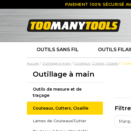
PAIEMENT 100% SÉCURISÉ AV
OUTILS SANS FIL
OUTILS FILAI
Accueil
Outillage à main
Couteaux, Cutters, Cisaille
Coute
Outillage à main
Outils de mesure et de
traçage
Filtr
Couteaux, Cutters, Cisaille
Lames de Couteaux/Cutter
Marq