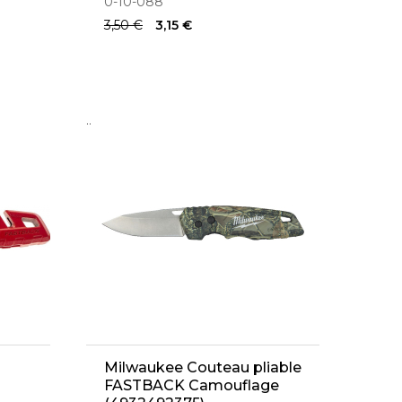
0-10-088
3,50 €
3,15 €
..
Milwaukee Couteau pliable
FASTBACK Camouflage