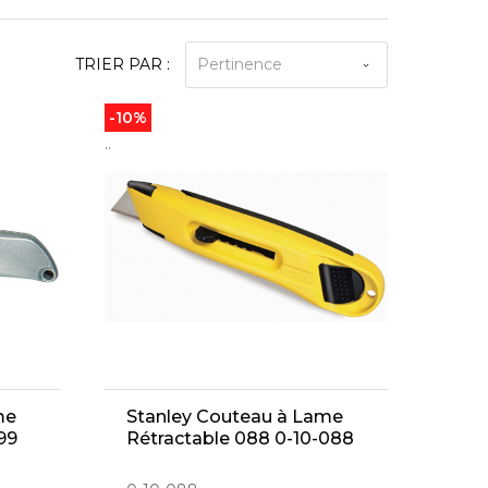
TRIER PAR :
Pertinence
-10%
..
me
Stanley Couteau à Lame
99
Rétractable 088 0-10-088