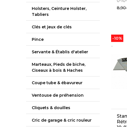
0-10
8,90
Holsters, Ceinture Holster,
Tabliers
Clés et jeux de clés
-10%
Pince
..
Servante & Établis d'atelier
Marteaux, Pieds de biche,
Ciseaux à bois & Haches
Coupe tube & ébavureur
Ventouse de préhension
Cliquets & douilles
Sta
Cric de garage & cric rouleur
Rétr