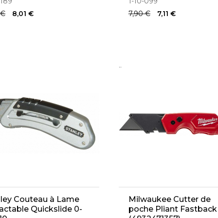
-189
1-10-099
 €
8,01 €
7,90 €
7,11 €
..
nley Couteau à Lame
Milwaukee Cutter de
actable Quickslide 0-
poche Pliant Fastback