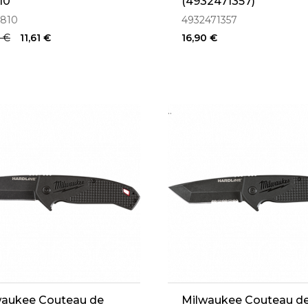
10
(4932471357)
-810
4932471357
0 €
11,61 €
16,90 €
..
waukee Couteau de
Milwaukee Couteau d