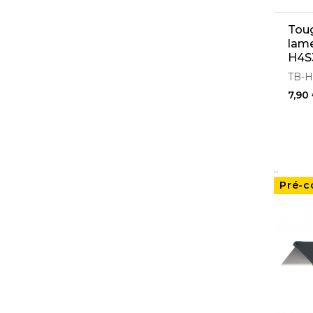
Toug
lame
H4S
TB-H
7,90
..
Pré-