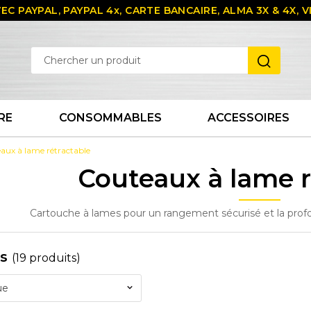
EC PAYPAL, PAYPAL 4x, CARTE BANCAIRE, ALMA 3X & 4X,
RE
CONSOMMABLES
ACCESSOIRES
aux à lame rétractable
Couteaux à lame r
Cartouche à lames pour un rangement sécurisé et la prof
es
(19 produits)
ue