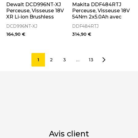
Dewalt DCD996NT-XJ
Makita DDF484RTJ
Perceuse, Visseuse 18V
Perceuse, Visseuse 18V
XR Li-ion Brushless
54Nm 2x5.0Ah avec
(Machine Seule en
coffret Makpac
DCD996NT-XJ
DDF484RTJ
Coffret)
164,90 €
314,90 €
1
2
3
…
13
Avis client