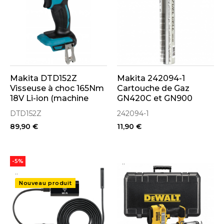
Makita DTD152Z
Makita 242094-1
Visseuse à choc 165Nm
Cartouche de Gaz
18V Li-ion (machine
GN420C et GN900
seule)
DTD152Z
242094-1
89,90 €
11,90 €
..
-5%
..
Nouveau produit