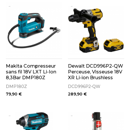
..
..
Makita Compresseur
Dewalt DCD996P2-QW
sans fil 18V LXT Li-Ion
Perceuse, Visseuse 18V
8,3Bar DMP180Z
XR Li-ion Brushless
(Machine Seule)
2x5.0Ah avec coffret T-
DMP180Z
DCD996P2-QW
Stak
79,90 €
289,90 €
..
..