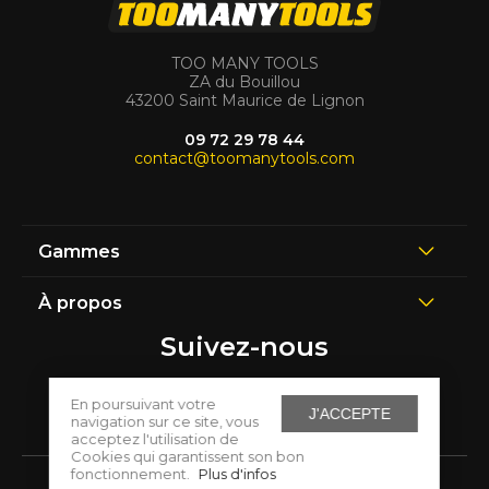
TOO MANY TOOLS
ZA du Bouillou
43200 Saint Maurice de Lignon
09 72 29 78 44
contact@toomanytools.com
Gammes
À propos
Suivez-nous
En poursuivant votre
J'ACCEPTE
navigation sur ce site, vous
acceptez l'utilisation de
Cookies qui garantissent son bon
fonctionnement.
Plus d'infos