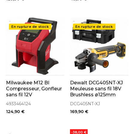
..
..
En rupture de stock
En rupture de stock
Milwaukee M12 BI
Dewalt DCG405NT-XJ
Compresseur, Gonfleur
Meuleuse sans fil 18V
sans fil 12V
Brushless ø125mm
(4933464124)
avec coffret T-Stak
4933464124
DCG405NT-XJ
124,90 €
169,90 €
..
-38,00 €