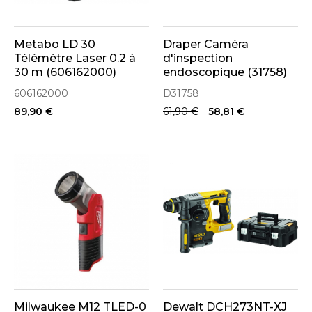
Metabo LD 30
Draper Caméra
Télémètre Laser 0.2 à
d'inspection
30 m (606162000)
endoscopique (31758)
606162000
D31758
89,90 €
61,90 €
58,81 €
..
..
Milwaukee M12 TLED-0
Dewalt DCH273NT-XJ