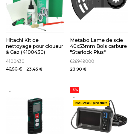
Hitachi Kit de
Metabo Lame de scie
nettoyage pour cloueur
40x53mm Bois carbure
à Gaz (4100430)
"Starlock Plus"
(626949000)
4100430
626949000
46,90 €
23,45 €
23,90 €
..
-5%
..
Nouveau produit