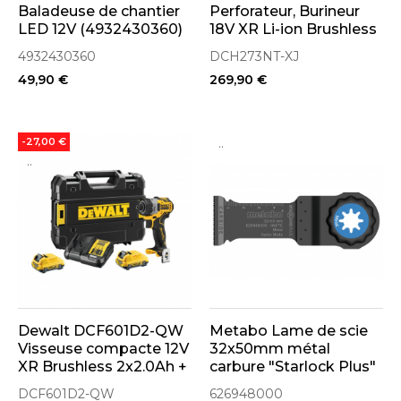
Baladeuse de chantier
Perforateur, Burineur
LED 12V (4932430360)
18V XR Li-ion Brushless
(Machine Seule)
4932430360
DCH273NT-XJ
49,90 €
269,90 €
..
-27,00 €
..
Dewalt DCF601D2-QW
Metabo Lame de scie
Visseuse compacte 12V
32x50mm métal
XR Brushless 2x2.0Ah +
carbure "Starlock Plus"
TSTAK
(626948000)
DCF601D2-QW
626948000