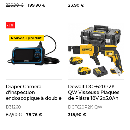
226,90 €
199,90 €
23,90 €
..
-5%
..
Nouveau produit
Draper Caméra
Dewalt DCF620P2K-
d'inspection
QW Visseuse Plaques
endoscopique à double
de Plâtre 18V 2x5.0Ah
objectif (31260)
(Chargeur de Vis Inclus)
D31260
DCF620P2K-QW
82,90 €
78,76 €
318,90 €