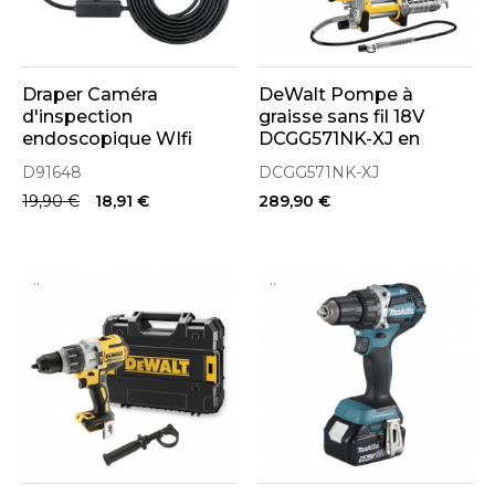
Draper Caméra
DeWalt Pompe à
d'inspection
graisse sans fil 18V
endoscopique WIfi
DCGG571NK-XJ en
(91648)
coffret sans batterie
D91648
DCGG571NK-XJ
19,90 €
18,91 €
289,90 €
..
..