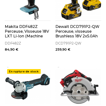
Makita DDF482Z
Dewalt DCD791P2-QW
Perceuse, Visseuse 18V
Perceuse, visseuse
LXT Li-Ion (Machine
Brushless 18V 2x5.0Ah
seule)
avec coffret T-STAK
DDF482Z
DCD791P2-QW
84,90 €
259,90 €
..
..
En rupture de stock