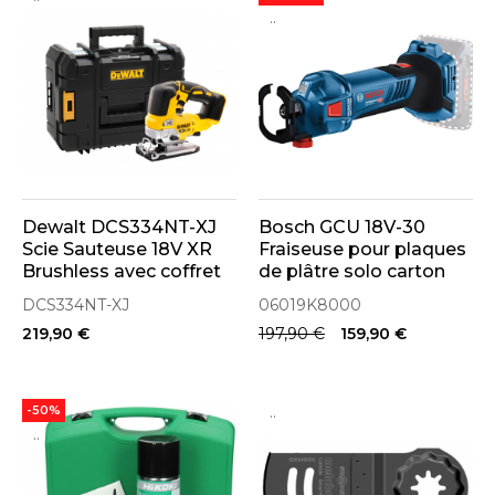
..
Dewalt DCS334NT-XJ
Bosch GCU 18V-30
Scie Sauteuse 18V XR
Fraiseuse pour plaques
Brushless avec coffret
de plâtre solo carton
TSTAK (poignée
(06019K8000)
DCS334NT-XJ
06019K8000
supérieure)
219,90 €
197,90 €
159,90 €
..
-50%
..