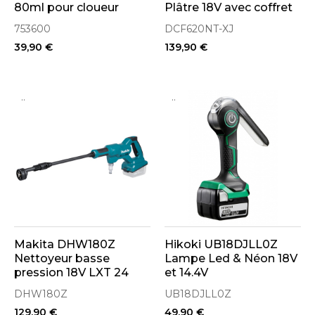
80ml pour cloueur
Plâtre 18V avec coffret
NR90, NC40G
de transport T-Stak
753600
DCF620NT-XJ
39,90 €
139,90 €
..
..
Makita DHW180Z
Hikoki UB18DJLL0Z
Nettoyeur basse
Lampe Led & Néon 18V
pression 18V LXT 24
et 14.4V
Bar
DHW180Z
UB18DJLL0Z
129,90 €
49,90 €