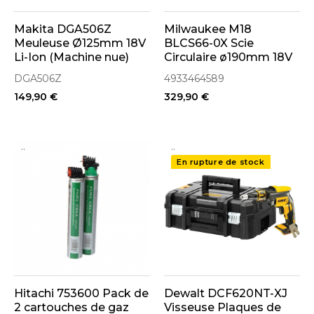
Makita DGA506Z
Milwaukee M18
Meuleuse Ø125mm 18V
BLCS66-0X Scie
Li-Ion (Machine nue)
Circulaire ø190mm 18V
Brushless en Coffret
DGA506Z
4933464589
(4933464589)
149,90 €
329,90 €
..
..
En rupture de stock
Hitachi 753600 Pack de
Dewalt DCF620NT-XJ
2 cartouches de gaz
Visseuse Plaques de