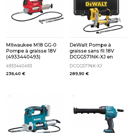
Milwaukee M18 GG-0
DeWalt Pompe à
Pompe à graisse 18V
graisse sans fil 18V
(4933440493)
DCGG571NK-XJ en
coffret sans batterie
4933440493
DCGG571NK-XJ
236,40 €
289,90 €
..
..