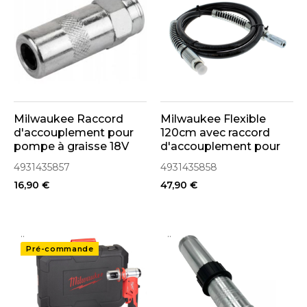
Milwaukee Raccord
Milwaukee Flexible
d'accouplement pour
120cm avec raccord
pompe à graisse 18V
d'accouplement pour
M18 GG (4931435857)
pompe à graisse 18V
4931435857
4931435858
M18 GG (4931435858)
16,90 €
47,90 €
..
..
Pré-commande