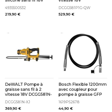
silicone sans fil 18V
vitesse 18V
310ml & 600ml
DCGG581P1G-QW
4935500532
DCGG581P1G-QW
(4935500532)
1x5.0Ah
219,90 €
529,90 €
..
..
DeWALT Pompe à
Bosch Flexible 1200mm
graisse sans fil à 2
avec coupleur pour
vitesse 18V DCGG581N-
pompe à graisse GFP
XJ (Machine seule)
18V-10 (1619PS2678)
DCGG581N-XJ
1619PS2678
369,90 €
44,90 €