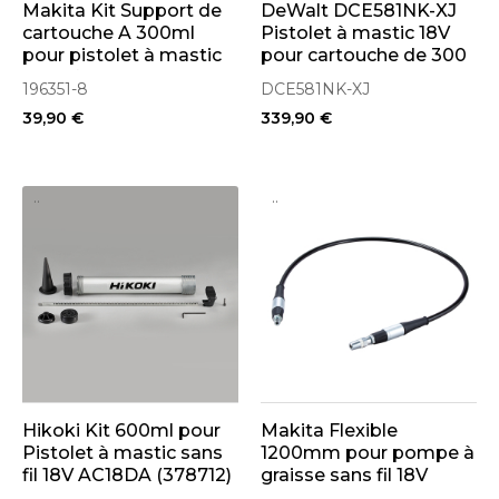
Makita Kit Support de
DeWalt DCE581NK-XJ
cartouche A 300ml
Pistolet à mastic 18V
pour pistolet à mastic
pour cartouche de 300
sans fil DCG180,
à 600ml
196351-8
DCE581NK-XJ
CG100D (196351-8)
39,90 €
339,90 €
..
..
Hikoki Kit 600ml pour
Makita Flexible
Pistolet à mastic sans
1200mm pour pompe à
fil 18V AC18DA (378712)
graisse sans fil 18V
DGP180 (1916S5-1)