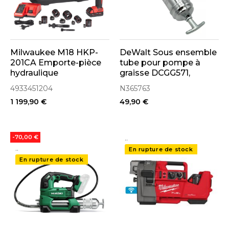
Milwaukee M18 HKP-
DeWalt Sous ensemble
201CA Emporte-pièce
tube pour pompe à
hydraulique
graisse DCGG571,
(4933451204)
DCGGS570 (N365763)
4933451204
N365763
1 199,90 €
49,90 €
..
-70,00 €
..
En rupture de stock
En rupture de stock