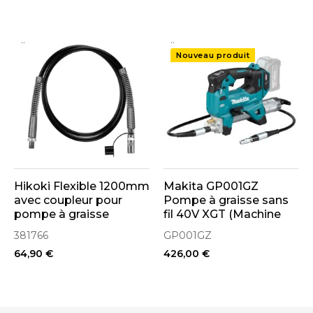
..
..
Nouveau produit
Hikoki Flexible 1200mm
Makita GP001GZ
avec coupleur pour
Pompe à graisse sans
pompe à graisse
fil 40V XGT (Machine
AL18DA & FP18LTX
seule)
381766
GP001GZ
(381766)
64,90 €
426,00 €