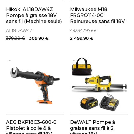
Hikoki AL18DAW4Z
Milwaukee M18
Pompe à graisse 18V
FRGRO114-0C
sans fil (Machine seule)
Rainureuse sans fil 18V
ONE-KEY de 1 ¼˝
AL18DAW4Z
4933479788
(DN32) à 4˝(DN100)
379,90 €
309,90 €
2 499,90 €
(4933479788)
..
..
AEG BKP18C3-600-0
DeWALT Pompe à
Pistolet à colle & à
graisse sans fil à 2