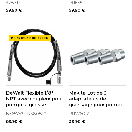
378712
1916S5-1
59,90 €
59,90 €
..
..
En rupture de stock
DeWalt Flexible 1/8"
Makita Lot de 3
NPT avec coupleur pour
adaptateurs de
pompe à graisse
graissage pour pompe
DCGG571 (N365752)
à graisse sans fil 18V
N365752 - N380810
191W60-2
DGP180 (191W60-2)
69,90 €
39,90 €