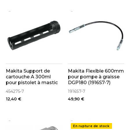
..
..
Makita Support de
Makita Flexible 600mm
cartouche A 300ml
pour pompe à graisse
pour pistolet à mastic
DGP180 (1916S7-7)
sans fil DCG180,
454275-7
1916S7-7
CG100D (454275-7)
12,40 €
49,90 €
..
..
En rupture de stock