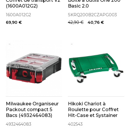
Coffret de transport V2
Boite à outils One 200
(1600A012G2)
Basic 2.0
(SKRQ200B2CZAPG003)
1600A012G2
SKRQ200B2CZAPG003
69,90 €
42,90 €
40,76 €
..
..
Milwaukee Organiseur
Hikoki Chariot à
Packout compact 5
Roulette pour Coffret
Bacs (4932464083)
Hit-Case et Systainer
(402543)
4932464083
402543