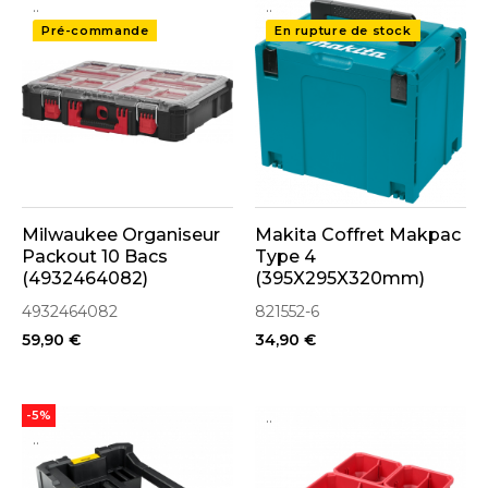
..
..
Pré-commande
En rupture de stock
Milwaukee Organiseur
Makita Coffret Makpac
Packout 10 Bacs
Type 4
(4932464082)
(395X295X320mm)
(821552-6)
4932464082
821552-6
59,90 €
34,90 €
..
-5%
..