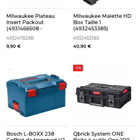
Milwaukee Plateau
Milwaukee Malette HD
Insert Packout
Box Taille 1
(4931466508 -
(4932453385)
4932478298)
4932478298
4932453385
9,90 €
40,90 €
..
-5%
..
Bosch L-BOXX 238
Qbrick System ONE