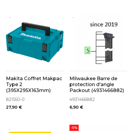
..
..
Makita Coffret Makpac
Milwaukee Barre de
Type 2
protection d'angle
(395X295X163mm)
Packout (4931466882)
821550-0
821550-0
4931466882
27,90 €
6,90 €
..
-5%