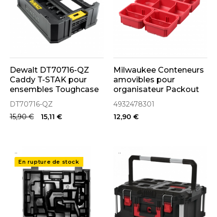
Dewalt DT70716-QZ
Milwaukee Conteneurs
Caddy T-STAK pour
amovibles pour
ensembles Toughcase
organisateur Packout
Slim (4932478301)
DT70716-QZ
4932478301
15,90 €
15,11 €
12,90 €
..
..
En rupture de stock