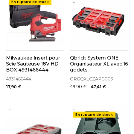
..
En rupture de stock
Milwaukee Insert pour
Qbrick System ONE
Scie Sauteuse 18V HD
Organisateur XL avec 16
BOX 4931466444
godets
582x387x131mm
4931466444
ORGQXLCZAPG003
(ORGQXLCZAPG003)
17,90 €
49,90 €
47,41 €
..
..
En rupture de stock