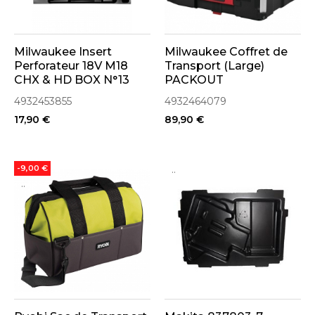
Milwaukee Insert
Milwaukee Coffret de
Perforateur 18V M18
Transport (Large)
CHX & HD BOX N°13
PACKOUT
(4932453855)
(4932464079)
4932453855
4932464079
17,90 €
89,90 €
..
-9,00 €
..