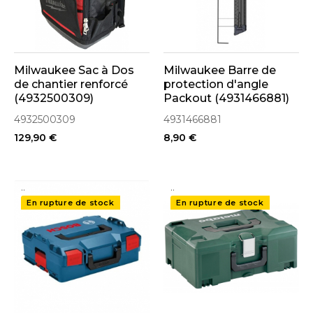
Milwaukee Sac à Dos
Milwaukee Barre de
de chantier renforcé
protection d'angle
(4932500309)
Packout (4931466881)
4932500309
4931466881
129,90 €
8,90 €
..
..
En rupture de stock
En rupture de stock