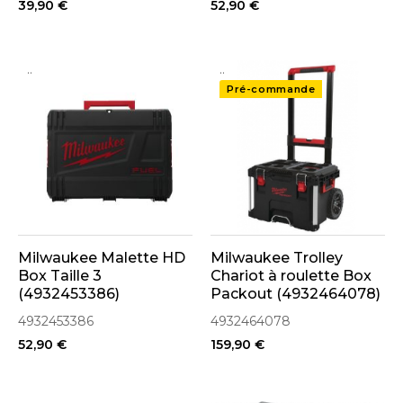
39,90 €
52,90 €
..
..
Pré-commande
Milwaukee Malette HD
Milwaukee Trolley
Box Taille 3
Chariot à roulette Box
(4932453386)
Packout (4932464078)
4932453386
4932464078
52,90 €
159,90 €