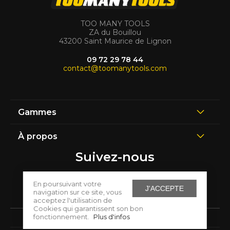
TOO MANY TOOLS
ZA du Bouillou
43200 Saint Maurice de Lignon
09 72 29 78 44
contact@toomanytools.com
Gammes
À propos
Suivez-nous
En poursuivant votre
J'ACCEPTE
navigation sur ce site, vous
acceptez l'utilisation de
Cookies qui garantissent son bon
fonctionnement.
Plus d'infos