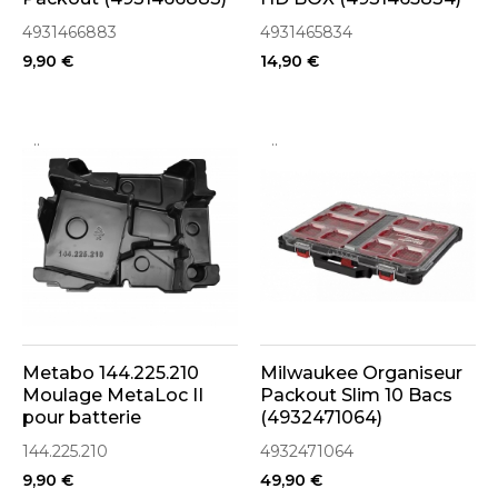
4931466883
4931465834
9,90 €
14,90 €
..
..
Metabo 144.225.210
Milwaukee Organiseur
Moulage MetaLoc II
Packout Slim 10 Bacs
pour batterie
(4932471064)
144.225.210
4932471064
9,90 €
49,90 €