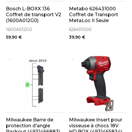
Bosch L-BOXX 136
Metabo 626431000
Coffret de transport V2
Coffret de Transport
(1600A012G0)
MetaLoc II Seule
1600A012G0
626431000
59,90 €
39,90 €
..
..
Milwaukee Barre de
Milwaukee Insert pour
protection d'angle
visseuse à chocs 18V
Packout (4931466883)
HD BOX (4931465834)