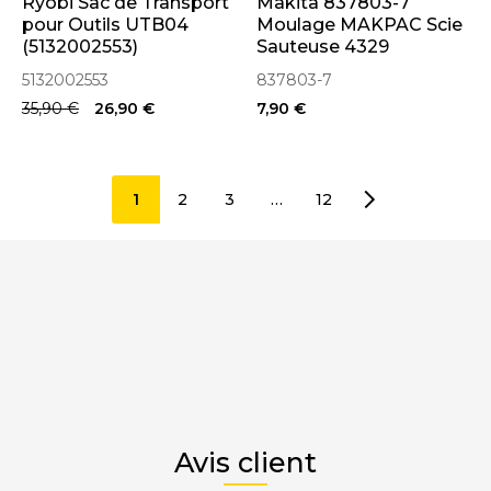
Ryobi Sac de Transport
Makita 837803-7
pour Outils UTB04
Moulage MAKPAC Scie
(5132002553)
Sauteuse 4329
5132002553
837803-7
35,90 €
26,90 €
7,90 €
1
2
3
…
12
Avis client