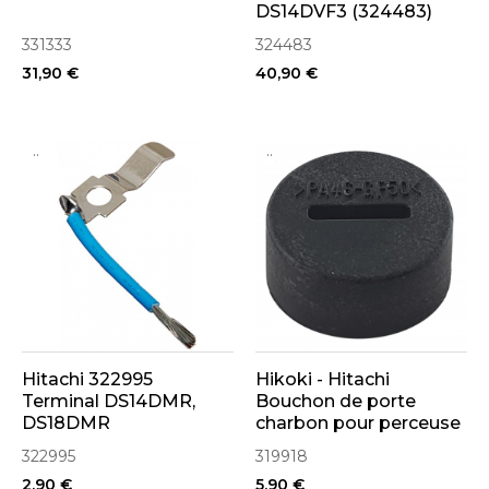
DS14DVF3 (324483)
331333
324483
31,90 €
40,90 €
..
..
Hitachi 322995
Hikoki - Hitachi
Terminal DS14DMR,
Bouchon de porte
DS18DMR
charbon pour perceuse
DS14DSL, DS18DSAL,
322995
319918
DV18DV2, DS14DL
2,90 €
5,90 €
(319918)