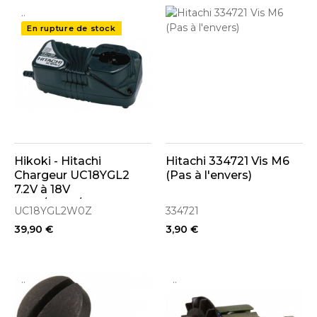
..
..
En rupture de stock
Hikoki - Hitachi
Hitachi 334721 Vis M6
Chargeur UC18YGL2
(Pas à l'envers)
7.2V à 18V
NiCd/NiMh/Li-ion à
UC18YGL2W0Z
334721
insert
39,90 €
3,90 €
..
..