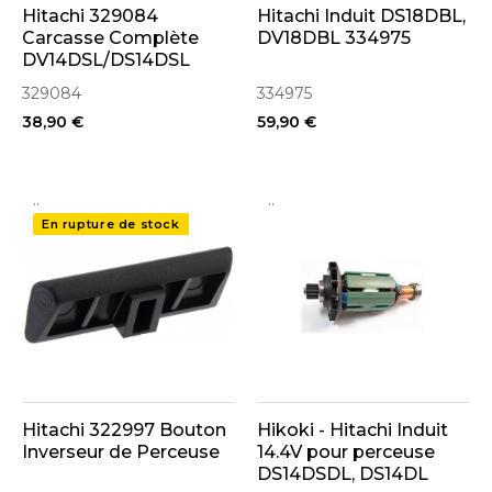
Hitachi 329084
Hitachi Induit DS18DBL,
Carcasse Complète
DV18DBL 334975
DV14DSL/DS14DSL
329084
334975
38,90 €
59,90 €
..
..
En rupture de stock
Hitachi 322997 Bouton
Hikoki - Hitachi Induit
Inverseur de Perceuse
14.4V pour perceuse
DS14DSDL, DS14DL