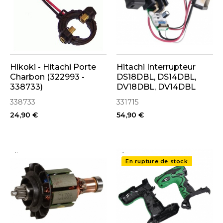
Hikoki - Hitachi Porte
Hitachi Interrupteur
Charbon (322993 -
DS18DBL, DS14DBL,
338733)
DV18DBL, DV14DBL
331715
338733
331715
24,90 €
54,90 €
..
..
En rupture de stock