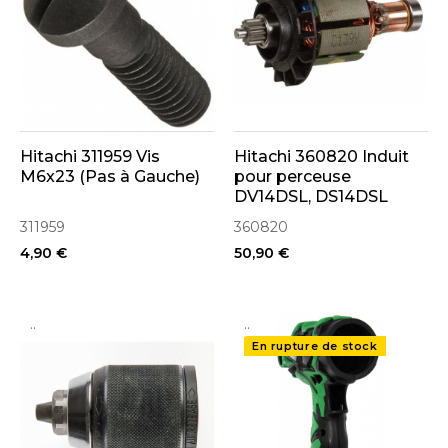
Hitachi 311959 Vis
Hitachi 360820 Induit
M6x23 (Pas à Gauche)
pour perceuse
DV14DSL, DS14DSL
311959
360820
4,90 €
50,90 €
..
..
En rupture de stock