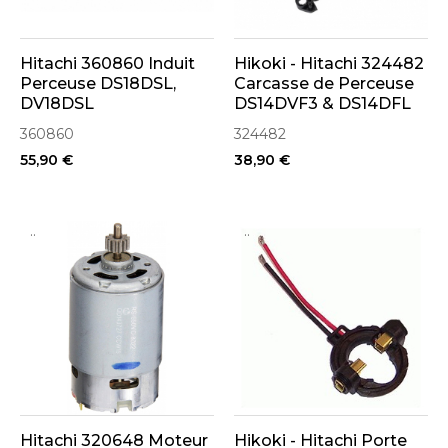
Hitachi 360860 Induit
Hikoki - Hitachi 324482
Perceuse DS18DSL,
Carcasse de Perceuse
DV18DSL
DS14DVF3 & DS14DFL
360860
324482
55,90 €
38,90 €
..
..
Hitachi 320648 Moteur
Hikoki - Hitachi Porte