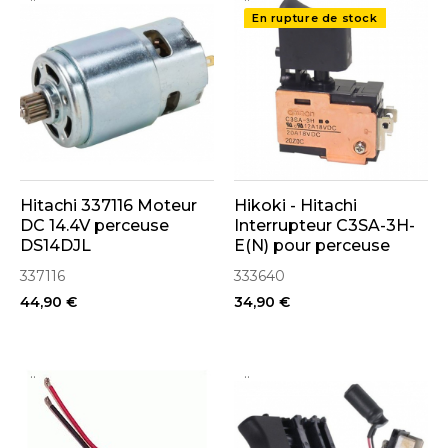
En rupture de stock
Hitachi 337116 Moteur
Hikoki - Hitachi
DC 14.4V perceuse
Interrupteur C3SA-3H-
DS14DJL
E(N) pour perceuse
DS18DL, DS18DSDL,
337116
333640
DV18DMR (333640)
44,90 €
34,90 €
..
..