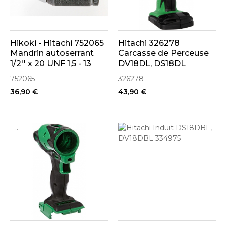
Hikoki - Hitachi 752065
Hitachi 326278
Mandrin autoserrant
Carcasse de Perceuse
1/2'' x 20 UNF 1,5 - 13
DV18DL, DS18DL
mm
752065
326278
36,90 €
43,90 €
..
..