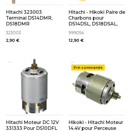
Hitachi 323003
Hitachi - Hikoki Paire de
Terminal DS14DMR,
Charbons pour
DS18DMR
DS14DSL, DS18DSAL,
G18DL, DV14DSL,
323003
999054
DV18DSL, DS14DL
2,90 €
12,90 €
(999054)
..
..
Pré-commande
Hitachi Moteur DC 12V
Hikoki - Hitachi Moteur
331333 Pour DS10DFL
14.4V pour Perceuse