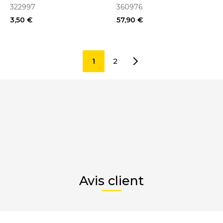
(360976)
322997
360976
3,50 €
57,90 €
1
2
Avis client