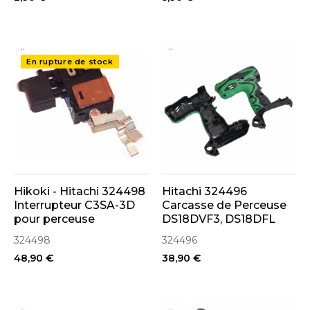
..
..
En rupture de stock
Hikoki - Hitachi 324498
Hitachi 324496
Interrupteur C3SA-3D
Carcasse de Perceuse
pour perceuse
DS18DVF3, DS18DFL
DS18DFL, DS14DFL
324498
324496
48,90 €
38,90 €
..
..