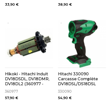
33,90 €
38,90 €
..
..
Hikoki - Hitachi Induit
Hitachi 330090
DV18DSDL, DV18DMR,
Carcasse Complète
DV18DL2 (360977 -
DV18DSL/DS18DSL
360932)
360977
330090
57,90 €
54,90 €