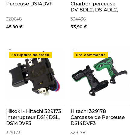
Perceuse DS14DVF
Charbon perceuse
DV18DL2, DS14DL2,
DV14DL2, DV18DSDL,
320648
334436
DV14DSDL, DS18DSDL,
45,90 €
33,90 €
DS14DSDL (334436)
..
..
En rupture de stock
Pré-commande
Hikoki - Hitachi 329173
Hitachi 329178
Interrupteur DS14DSL,
Carcasse de Perceuse
DS14DVF3
DS14DVF3
329173
329178