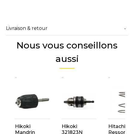
Livraison & retour
Nous vous conseillons
aussi
..
..
..
Hikoki
Hikoki
Hitachi 32
Mandrin
321823N
Ressort