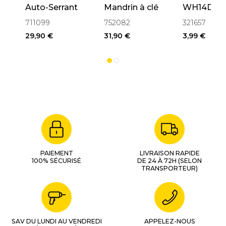
Auto-Serrant
Mandrin à clé
WH14DL,
avec
ø10mm pour
WH18DL
711099
752082
321657
Adaptateur
Visseuse
29,90 €
31,90 €
3,99 €
SDS-PLUS
(752082)
3095B
PAIEMENT
LIVRAISON RAPIDE
100% SÉCURISÉ
DE 24 À 72H (SELON
TRANSPORTEUR)
SAV DU LUNDI AU VENDREDI
APPELEZ-NOUS