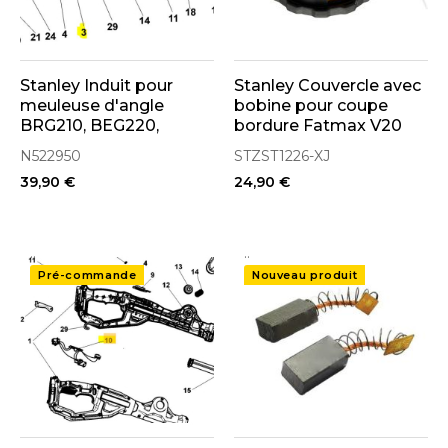
Stanley Induit pour
Stanley Couvercle avec
meuleuse d'angle
bobine pour coupe
BRG210, BEG220,
bordure Fatmax V20
FMEG210, FMEG220
SFMCSTB933M
N522950
STZST1226-XJ
(N522950)
(STZST1226-XJ)
39,90 €
24,90 €
..
..
Pré-commande
Nouveau produit