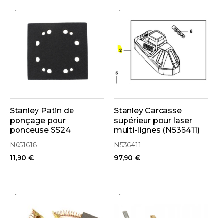
..
..
Stanley Patin de
Stanley Carcasse
ponçage pour
supérieur pour laser
ponceuse SS24
multi-lignes (N536411)
(N651618)
N651618
N536411
11,90 €
97,90 €
..
..