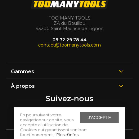
TOO MANY TOOLS
ZA du Bouillou
43200 Saint Maurice de Lignon
09 72 29 78 44
contact@toomanytools.com
Gammes
À propos
Suivez-nous
En poursuivant votre
J'ACCEPTE
navigation sur ce site, vous
acceptez l'utilisation de
Cookies qui garantissent son bon
fonctionnement.
Plus d'infos