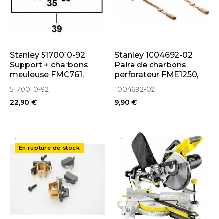
Stanley 5170010-92
Stanley 1004692-02
Support + charbons
Paire de charbons
meuleuse FMC761,
perforateur FME1250,
BCG720
KD1010, KD1250,
5170010-92
1004692-02
KFFMED1250
22,90 €
9,90 €
..
..
En rupture de stock