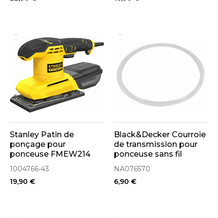
..
..
Stanley Patin de
Black&Decker Courroie
ponçage pour
de transmission pour
ponceuse FMEW214
ponceuse sans fil
(1004766-43)
CMCW220B,
1004766-43
NA076570
BDCRO20C,
19,90 €
6,90 €
PCCW205B (90638222
- NA076570)
..
..