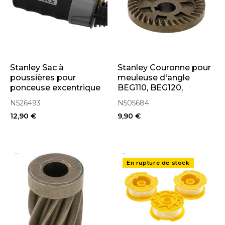
Stanley Sac à
Stanley Couronne pour
poussières pour
meuleuse d'angle
ponceuse excentrique
BEG110, BEG120,
FMCW220, SFMCW220
BEG210, BEG220K
N526493
N505684
(N526493)
(N505684)
12,90 €
9,90 €
..
..
En rupture de stock