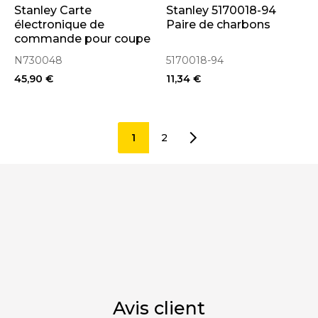
Stanley Carte
Stanley 5170018-94
électronique de
Paire de charbons
commande pour coupe
bordure SFMCST933
N730048
5170018-94
(N730048)
45,90 €
11,34 €
1
2
Avis client