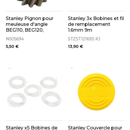
Stanley Pignon pour
Stanley 3x Bobines et fil
meuleuse d'angle
de remplacement
BEG110, BEG120,
1.6mm 9m
BEG210, BEG220K
STZST121693-XJ
N505694
STZST121693-XJ
(N505694)
5,50 €
13,90 €
..
..
Stanley x5 Bobines de
Stanley Couvercle pour