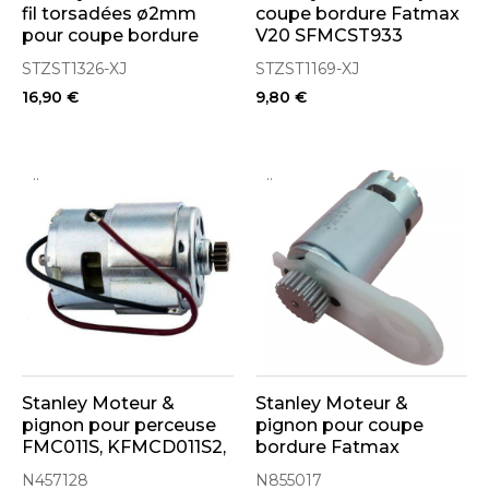
fil torsadées ø2mm
coupe bordure Fatmax
pour coupe bordure
V20 SFMCST933
SFMCST933
(STZST1169-QZ)
STZST1326-XJ
STZST1169-XJ
(STZST1326-XJ)
16,90 €
9,80 €
..
..
Stanley Moteur &
Stanley Moteur &
pignon pour perceuse
pignon pour coupe
FMC011S, KFMCD011S2,
bordure Fatmax
SCD121 (N457128)
SFMCST933 (N855017)
N457128
N855017