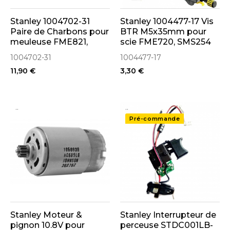
Stanley 1004702-31
Stanley 1004477-17 Vis
Paire de Charbons pour
BTR M5x35mm pour
meuleuse FME821,
scie FME720, SMS254
FME822
1004702-31
1004477-17
11,90 €
3,30 €
..
..
Pré-commande
Stanley Moteur &
Stanley Interrupteur de
pignon 10.8V pour
perceuse STDC001LB-