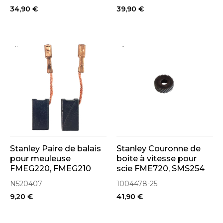
34,90 €
39,90 €
..
..
Stanley Paire de balais
Stanley Couronne de
pour meuleuse
boite à vitesse pour
FMEG220, FMEG210
scie FME720, SMS254
(N520407)
(1004478-25)
N520407
1004478-25
9,20 €
41,90 €