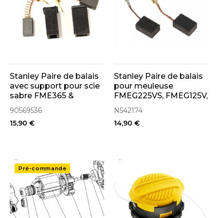
Stanley Paire de balais
Stanley Paire de balais
avec support pour scie
pour meuleuse
sabre FME365 &
FMEG225VS, FMEG125V,
RSP1050 (90569536)
SGS1045 (N542174)
90569536
N542174
15,90 €
14,90 €
..
..
Pré-commande