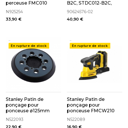
perceuse FMC010
B2C, STDC012-B2C,
(90556416 - N925254)
STDC012-B3
N925254
90624576-02
(90624576-02)
33,90 €
40,90 €
..
..
En rupture de stock
En rupture de stock
Stanley Patin de
Stanley Patin de
ponçage pour
ponçage pour
ponceuse ø125mm
ponceuse FMCW210
BDCROS18, FMCW220,
(N522089)
N522093
N522089
SFMCW220 (N522093)
22,90 €
16,90 €