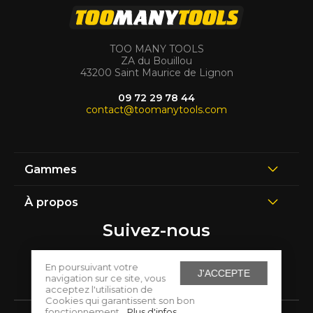
TOO MANY TOOLS
ZA du Bouillou
43200 Saint Maurice de Lignon
09 72 29 78 44
contact@toomanytools.com
Gammes
À propos
Suivez-nous
En poursuivant votre
J'ACCEPTE
navigation sur ce site, vous
acceptez l'utilisation de
Cookies qui garantissent son bon
fonctionnement.
Plus d'infos