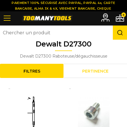
PAIEMENT 100% SÉCURISÉ AVEC PAYPAL, PAYPAL 4x, CARTE
BANCAIRE, ALMA 3X & 4X, VIREMENT BANCAIRE, CHEQUE
0
Dewalt D27300
Dewalt D27300 Raboteuse/dégauchisseuse
FILTRES
PERTINENCE
..
..