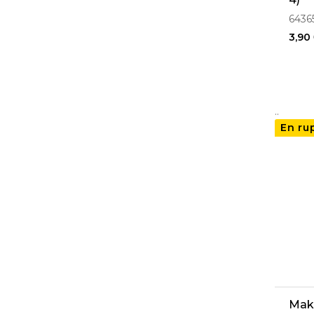
6436
3,90
..
En ru
Maki