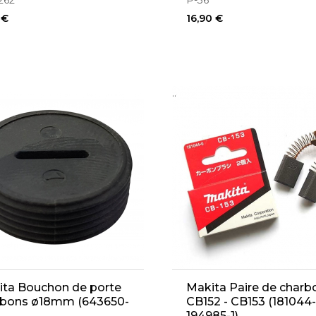
262
P-36
 €
16,90 €
..
ita Bouchon de porte
Makita Paire de charb
rbons ø18mm (643650-
CB152 - CB153 (181044-
194985-1)