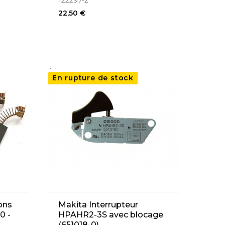
122297-2
22,50 €
..
En rupture de stock
ons
Makita Interrupteur
0 -
HPAHR2-3S avec blocage
(651018-0)