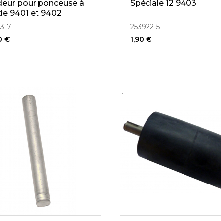
eur pour ponceuse à
Spéciale 12 9403
e 9401 et 9402
03-7
253922-5
0 €
1,90 €
..