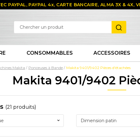
EC PAYPAL, PAYPAL 4x, CARTE BANCAIRE, ALMA 3X & 4X,
RE
CONSOMMABLES
ACCESSOIRES
chines Makita
Ponceuses à Bande
Makita 9401/9402 Pièces d'étachées
Makita 9401/9402 Piè
es
(21 produits)
ue
Dimension patin