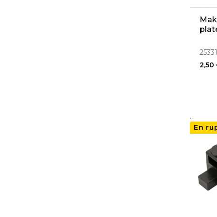
Maki
plat
2533
2,50
..
En ru