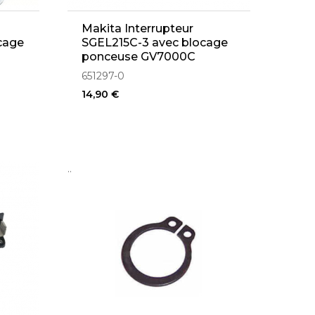
Makita Interrupteur
cage
SGEL215C-3 avec blocage
ponceuse GV7000C
(651297-0)
651297-0
14,90 €
..