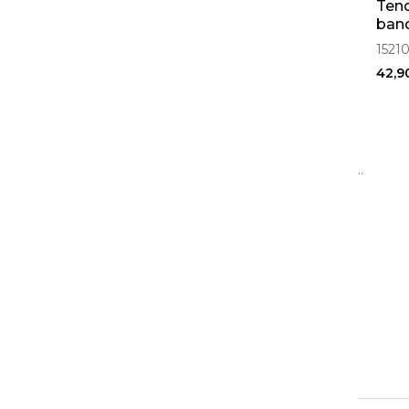
Tend
band
1521
42,9
..