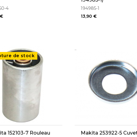
50-4
194985-1
 €
13,90 €
..
pture de stock
ta 152103-7 Rouleau
Makita 253922-5 Cuve