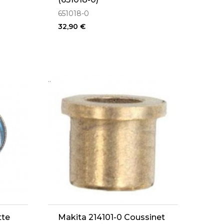
651018-0
32,90 €
..
tte
Makita 214101-0 Coussinet