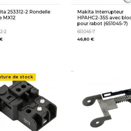
ta 253312-2 Rondelle
Makita Interrupteur
e MX12
HPAHC2-35S avec blo
pour rabot (651045-7)
12-2
651045-7
 €
46,80 €
..
pture de stock