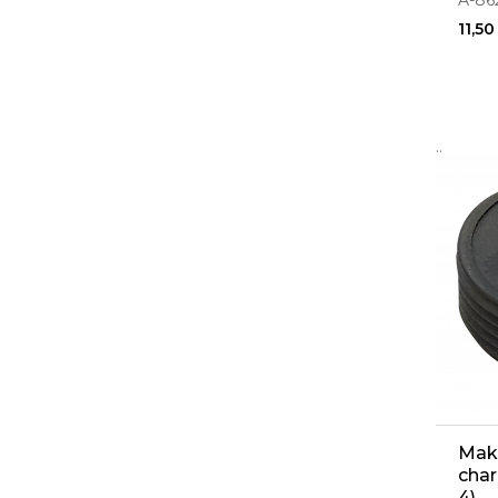
A-86
11,50
..
Mak
cha
4)