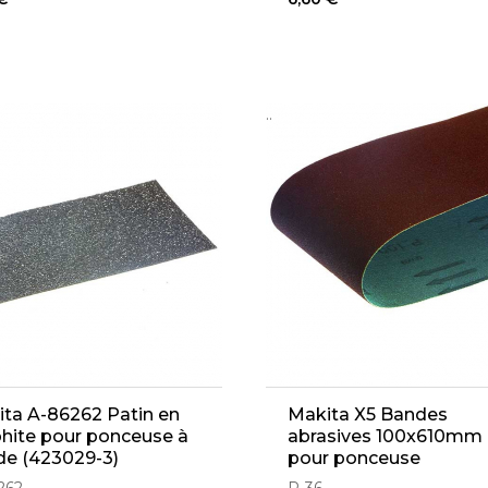
..
ta A-86262 Patin en
Makita X5 Bandes
hite pour ponceuse à
abrasives 100x610mm
de (423029-3)
pour ponceuse