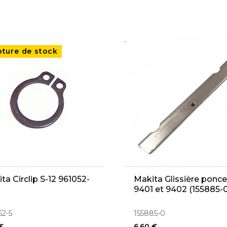
..
pture de stock
ta Circlip S-12 961052-
Makita Glissière ponc
9401 et 9402 (155885-0
52-5
155885-0
€
6,60 €