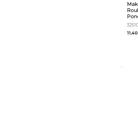
Maki
Rou
Pon
3251
11,40
..