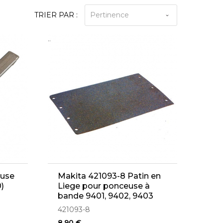
TRIER PAR :
Pertinence
..
euse
Makita 421093-8 Patin en
)
Liege pour ponceuse à
bande 9401, 9402, 9403
421093-8
8,90 €