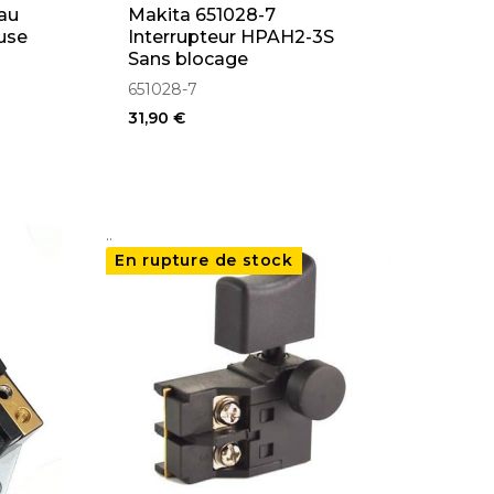
au
Makita 651028-7
use
Interrupteur HPAH2-3S
Sans blocage
651028-7
31,90 €
..
En rupture de stock