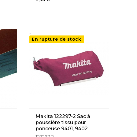
..
En rupture de stock
Makita 122297-2 Sac à
poussière tissu pour
ponceuse 9401, 9402