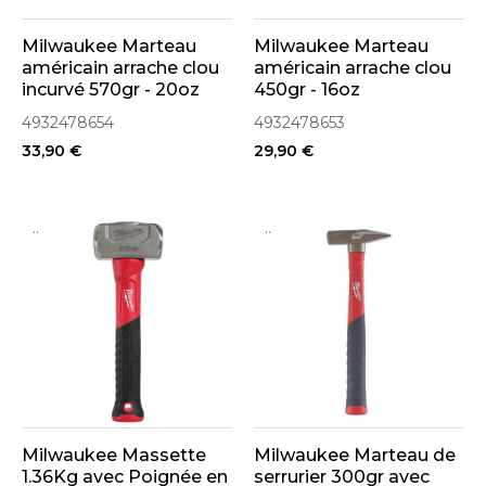
Milwaukee Marteau
Milwaukee Marteau
américain arrache clou
américain arrache clou
incurvé 570gr - 20oz
450gr - 16oz
SHOCKSHIELD
SHOCKSHIELD
4932478654
4932478653
(4932478654)
(4932478653)
33,90 €
29,90 €
..
..
Milwaukee Massette
Milwaukee Marteau de
1.36Kg avec Poignée en
serrurier 300gr avec