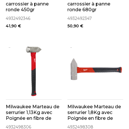
carrossier à panne
carrossier à panne
ronde 450gr
ronde 680gr
(4932492346)
(4932492347)
4932492346
4932492347
41,90 €
50,90 €
..
..
Milwaukee Marteau de
Milwaukee Marteau de
serrurier 1,13Kg avec
serrurier 1,8Kg avec
Poignée en fibre de
Poignée en fibre de
verre (4932498306)
verre (4932498308)
4932498306
4932498308