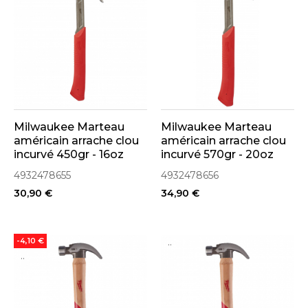
Milwaukee Marteau
Milwaukee Marteau
américain arrache clou
américain arrache clou
incurvé 450gr - 16oz
incurvé 570gr - 20oz
SHOCKSHIELD
SHOCKSHIELD
4932478655
4932478656
(4932478655)
(4932478656)
30,90 €
34,90 €
..
-4,10 €
..