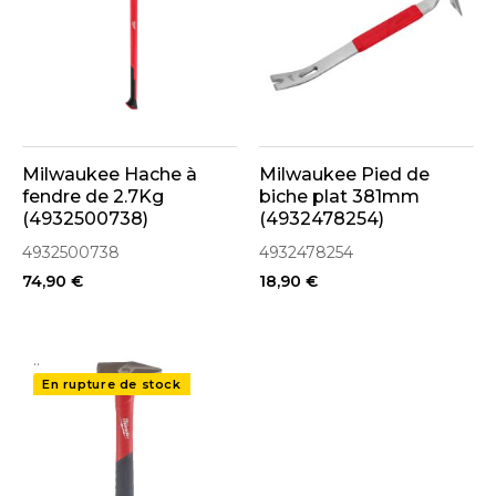
Milwaukee Hache à
Milwaukee Pied de
fendre de 2.7Kg
biche plat 381mm
(4932500738)
(4932478254)
4932500738
4932478254
74,90 €
18,90 €
..
En rupture de stock