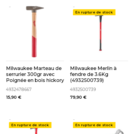
..
..
En rupture de stock
Milwaukee Marteau de
Milwaukee Merlin à
serrurier 300gr avec
fendre de 3.6Kg
Poignée en bois hickory
(4932500739)
(4932478667)
4932478667
4932500739
15,90 €
79,90 €
..
..
En rupture de stock
En rupture de stock