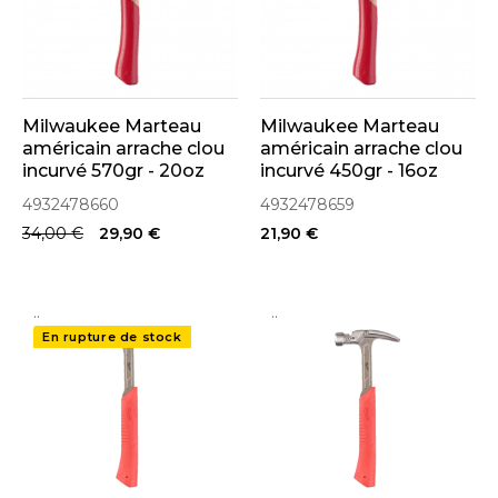
Milwaukee Marteau
Milwaukee Marteau
américain arrache clou
américain arrache clou
incurvé 570gr - 20oz
incurvé 450gr - 16oz
hickory (4932478660)
hickory (4932478659)
4932478660
4932478659
34,00 €
29,90 €
21,90 €
..
..
En rupture de stock