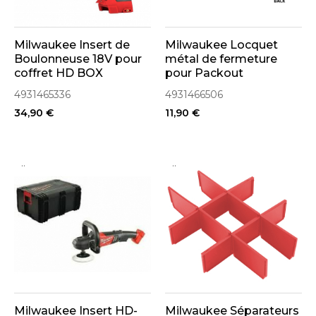
Milwaukee Insert de
Milwaukee Locquet
Boulonneuse 18V pour
métal de fermeture
coffret HD BOX
pour Packout
(4931465336)
(4931466506)
4931465336
4931466506
34,90 €
11,90 €
..
..
Milwaukee Insert HD-
Milwaukee Séparateurs