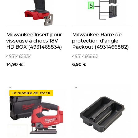
Milwaukee Insert pour
Milwaukee Barre de
visseuse à chocs 18V
protection d'angle
HD BOX (4931465834)
Packout (4931466882)
4931465834
4931466882
14,90 €
6,90 €
..
..
En rupture de stock