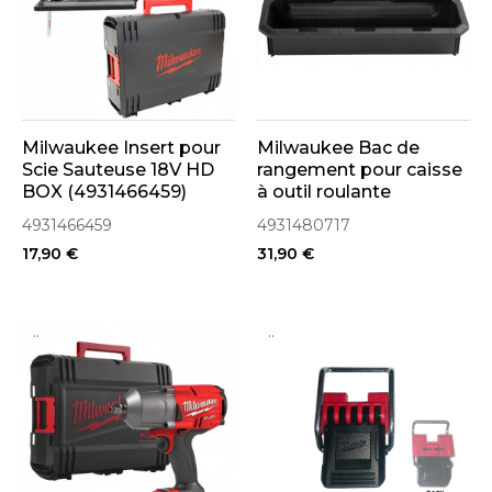
Milwaukee Insert pour
Milwaukee Bac de
Scie Sauteuse 18V HD
rangement pour caisse
BOX (4931466459)
à outil roulante
Packout (4931480717)
4931466459
4931480717
17,90 €
31,90 €
..
..