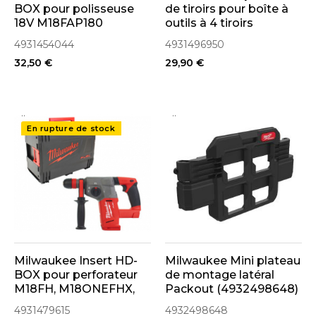
BOX pour polisseuse
de tiroirs pour boîte à
18V M18FAP180
outils à 4 tiroirs
(4931454044)
Packout (4931496950)
4931454044
4931496950
32,50 €
29,90 €
..
..
En rupture de stock
Milwaukee Insert HD-
Milwaukee Mini plateau
BOX pour perforateur
de montage latéral
M18FH, M18ONEFHX,
Packout (4932498648)
M18FHX (4931479615)
4931479615
4932498648