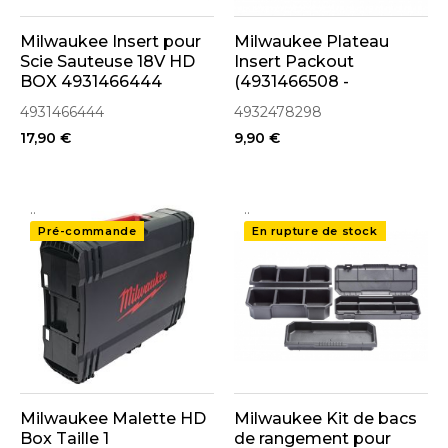
Milwaukee Insert pour
Milwaukee Plateau
Scie Sauteuse 18V HD
Insert Packout
BOX 4931466444
(4931466508 -
4932478298)
4931466444
4932478298
17,90 €
9,90 €
..
..
Pré-commande
En rupture de stock
Milwaukee Malette HD
Milwaukee Kit de bacs
Box Taille 1
de rangement pour