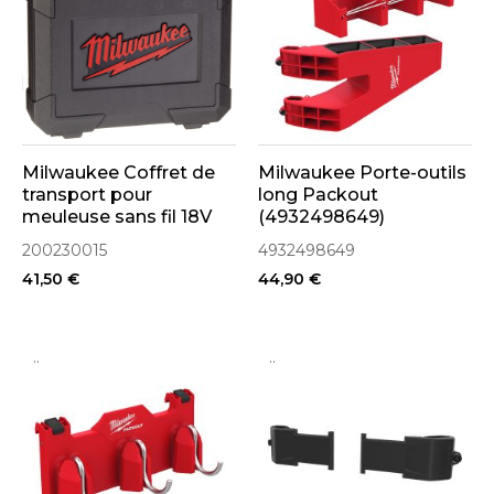
Milwaukee Coffret de
Milwaukee Porte-outils
transport pour
long Packout
meuleuse sans fil 18V
(4932498649)
HD18AG (200230015)
200230015
4932498649
41,50 €
44,90 €
..
..