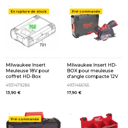
..
..
En rupture de stock
Pré-commande
Milwaukee Insert
Milwaukee Insert HD-
Meuleuse 18V pour
BOX pour meuleuse
coffret HD-Box
d'angle compacte 12V
(4931479286)
M12FCOT (4931466165)
4931479286
4931466165
13,90 €
17,90 €
..
..
Pré-commande