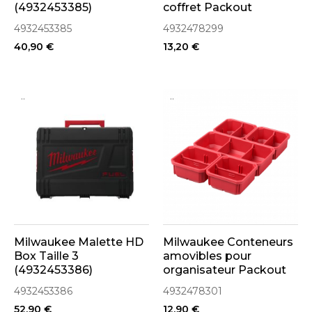
(4932453385)
coffret Packout
(4931466509 -
4932453385
4932478299
4932478299)
40,90 €
13,20 €
..
..
Milwaukee Malette HD
Milwaukee Conteneurs
Box Taille 3
amovibles pour
(4932453386)
organisateur Packout
Slim (4932478301)
4932453386
4932478301
52,90 €
12,90 €