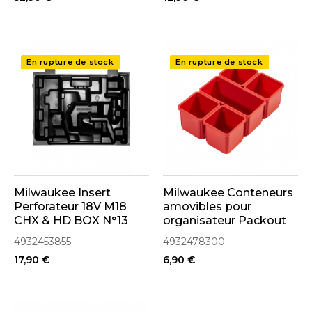
..
..
En rupture de stock
En rupture de stock
Milwaukee Insert
Milwaukee Conteneurs
Perforateur 18V M18
amovibles pour
CHX & HD BOX N°13
organisateur Packout
(4932453855)
(4932478300)
4932453855
4932478300
17,90 €
6,90 €
..
..