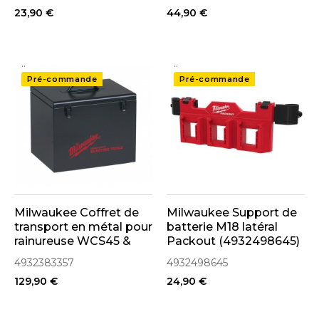
23,90 €
44,90 €
..
..
Pré-commande
Pré-commande
Milwaukee Coffret de
Milwaukee Support de
transport en métal pour
batterie M18 latéral
rainureuse WCS45 &
Packout (4932498645)
WCS30 (4932383357)
4932383357
4932498645
129,90 €
24,90 €