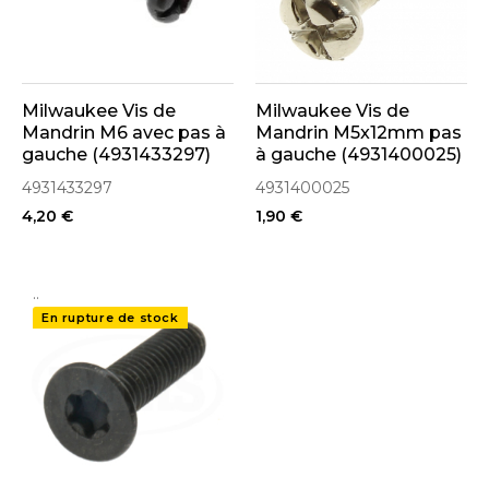
Milwaukee Vis de
Milwaukee Vis de
Mandrin M6 avec pas à
Mandrin M5x12mm pas
gauche (4931433297)
à gauche (4931400025)
4931433297
4931400025
4,20 €
1,90 €
..
En rupture de stock