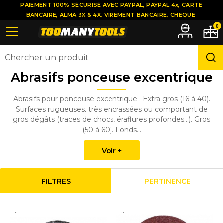
PAIEMENT 100% SÉCURISÉ AVEC PAYPAL, PAYPAL 4x, CARTE
BANCAIRE, ALMA 3X & 4X, VIREMENT BANCAIRE, CHEQUE
0
Abrasifs ponceuse excentrique
Abrasifs pour ponceuse excentrique . Extra gros (16 à 40).
Surfaces rugueuses, très encrassées ou comportant de
gros dégâts (traces de chocs, éraflures profondes...). Gros
(50 à 60). Fonds...
Voir +
FILTRES
PERTINENCE
..
..