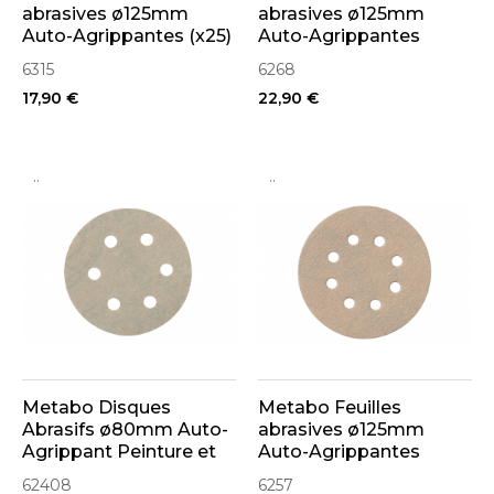
abrasives ø125mm
abrasives ø125mm
Auto-Agrippantes (x25)
Auto-Agrippantes
"Multihole"(x50)
6315
6268
17,90 €
22,90 €
..
..
Metabo Disques
Metabo Feuilles
Abrasifs ø80mm Auto-
abrasives ø125mm
Agrippant Peinture et
Auto-Agrippantes
Vernis (x25)
Peinture et Vernis(x25)
62408
6257