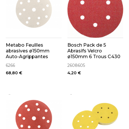
Metabo Feuilles
Bosch Pack de 5
abrasives ø150mm
Abrasifs Velcro
Auto-Agrippantes
ø150mm 6 Trous C430
Velcro Peinture et
Expert for Wood and
6266
2608605
Vernis "Multihole" (x25)
Paint
68,80 €
4,20 €
..
..