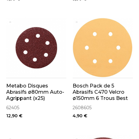
..
..
Metabo Disques
Bosch Pack de 5
Abrasifs ø80mm Auto-
Abrasifs C470 Velcro
Agrippant (x25)
ø150mm 6 Trous Best
for Wood and Paint
62405
2608605
12,90 €
4,90 €
..
..