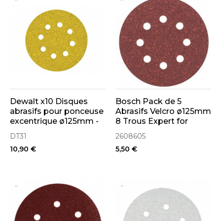
Dewalt x10 Disques
Bosch Pack de 5
abrasifs pour ponceuse
Abrasifs Velcro ø125mm
excentrique ø125mm -
8 Trous Expert for
8 Trous
Wood+Paint
DT31
2608605
10,90 €
5,50 €
..
..