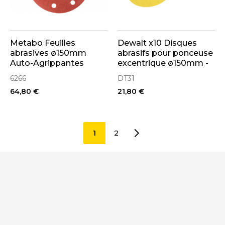
Metabo Feuilles
Dewalt x10 Disques
abrasives ø150mm
abrasifs pour ponceuse
Auto-Agrippantes
excentrique ø150mm -
Velcro "Multihole" (x50)
6 Trous
6266
DT31
64,80 €
21,80 €
1
2