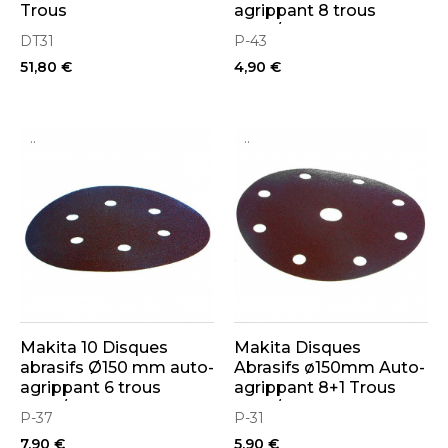
Trous
agrippant 8 trous
(bois/métal)
DT31
P-43
51,80 €
4,90 €
..
..
Makita 10 Disques
Makita Disques
abrasifs Ø150 mm auto-
Abrasifs ø150mm Auto-
agrippant 6 trous
agrippant 8+1 Trous
(bois/métal)
(bois/métal)
P-37
P-31
7,90 €
5,90 €