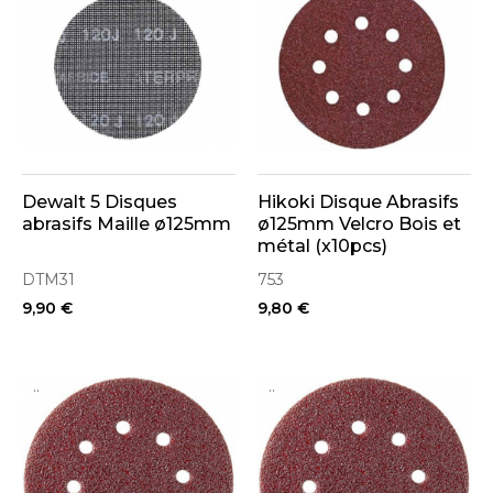
Dewalt 5 Disques
Hikoki Disque Abrasifs
abrasifs Maille ø125mm
ø125mm Velcro Bois et
métal (x10pcs)
DTM31
753
9,90 €
9,80 €
..
..