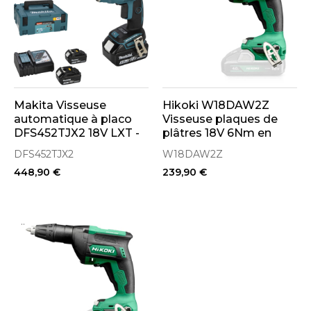
Makita Visseuse
Hikoki W18DAW2Z
automatique à placo
Visseuse plaques de
DFS452TJX2 18V LXT -
plâtres 18V 6Nm en
2 batteries 5,0 Ah +
coffret HitCase
DFS452TJX2
W18DAW2Z
chargeur de vis en
(Machine seule)
448,90 €
239,90 €
bande
..