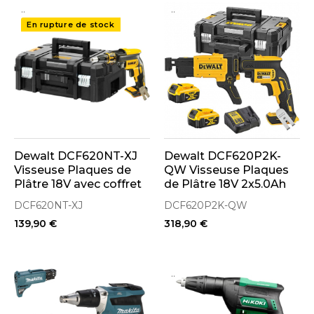
..
..
En rupture de stock
Dewalt DCF620NT-XJ
Dewalt DCF620P2K-
Visseuse Plaques de
QW Visseuse Plaques
Plâtre 18V avec coffret
de Plâtre 18V 2x5.0Ah
de transport T-Stak
(Chargeur de Vis Inclus)
DCF620NT-XJ
DCF620P2K-QW
139,90 €
318,90 €
..
..