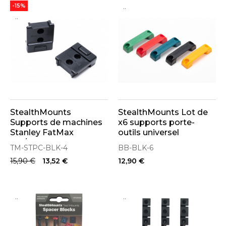
..
-15%
..
StealthMounts
StealthMounts Lot de
Supports de machines
x6 supports porte-
Stanley FatMax
outils universel
18V/20V & Porter Cable
32x7mm BB-6
TM-STPC-BLK-4
BB-BLK-6
20V 4-pack NOIR TM-
15,90 €
13,52 €
12,90 €
STPC-BLK-4
..
..