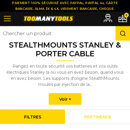
PAIEMENT 100% SÉCURISÉ AVEC PAYPAL, PAYPAL 4x, CARTE
BANCAIRE, ALMA 3X & 4X, VIREMENT BANCAIRE, CHEQUE
0
STEALTHMOUNTS STANLEY &
PORTER CABLE
Rangez en toute sécurité vos batteries et vos outils
électriques Stanley là où vous en avez besoin, quand vous
en avez besoin. Les supports d'origine StealthMounts
moulés par injection de la...
Voir +
FILTRES
PERTINENCE