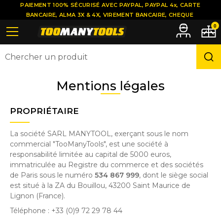
PAIEMENT 100% SÉCURISÉ AVEC PAYPAL, PAYPAL 4x, CARTE
BANCAIRE, ALMA 3X & 4X, VIREMENT BANCAIRE, CHEQUE
0
Mentions légales
PROPRIÉTAIRE
La société SARL MANYTOOL, exerçant sous le nom
commercial "TooManyTools", est une société à
responsabilité limitée au capital de 5000 euros,
immatriculée au Registre du commerce et des sociétés
de Paris sous le numéro
534 867 999
, dont le siège social
est situé à la ZA du Bouillou, 43200 Saint Maurice de
Lignon (France).
Téléphone : +33 (0)9 72 29 78 44