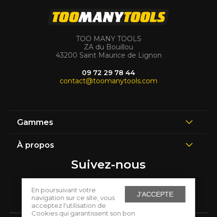
TOO MANY TOOLS
ZA du Bouillou
43200 Saint Maurice de Lignon
09 72 29 78 44
contact@toomanytools.com
Gammes
À propos
Suivez-nous
En poursuivant votre
J'ACCEPTE
navigation sur ce site, vous
acceptez l'utilisation de
Cookies qui garantissent son bon