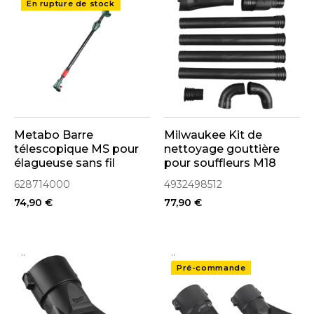
En rupture de stock
Metabo Barre
Milwaukee Kit de
télescopique MS pour
nettoyage gouttière
élagueuse sans fil
pour souffleurs M18
(628714000)
FBLG3 & M18 F2BL
628714000
4932498512
(4932498512)
74,90 €
77,90 €
..
..
Pré-commande