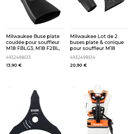
Milwaukee Buse plate
Milwaukee Lot de 2
coudée pour souffleur
buses plate & conique
M18 FBLG3, M18 F2BL,
pour souffleur M18
M18 F2BPB, M18 FOPH-
FBLG3, M18 F2BL, M18
4932498513
4932498514
BA (4932498513)
F2BPB (4932498514)
13,90 €
20,90 €
..
..