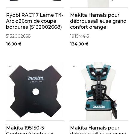
Ryobi RAC117 Lame Tri-
Makita Harnais pour
Arc ø26cm de coupe
débroussailleuse grand
bordures (5132002668)
confort orange
fluorescent (1915M4-5)
5132002668
1915M4-5
16,90 €
134,90 €
..
..
Makita 195150-5
Makita Harnais pour
Couteau à herbes 4
débroussailleuse grand