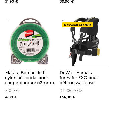
51,90 €
39,90 €
..
..
Nouveau produit
Makita Bobine de fil
DeWalt Harnais
nylon hélicoïdal pour
forestier EXO pour
coupe-bordure ø2mm x
débroussailleuse
15ml (E-01769)
(DT20699-QZ)
E-01769
DT20699-QZ
4,90 €
134,90 €