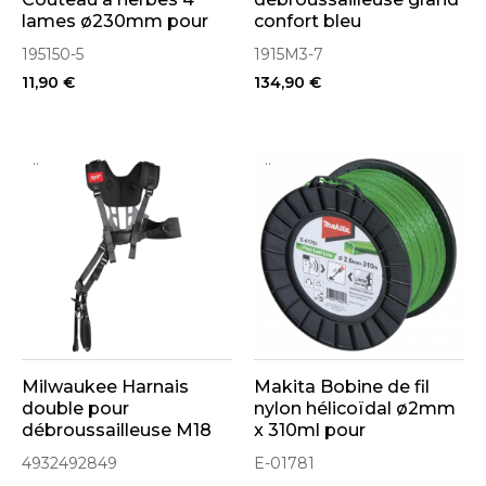
lames ø230mm pour
confort bleu
débroussailleuse
fluorescent (1915M3-7)
195150-5
1915M3-7
11,90 €
134,90 €
..
..
Milwaukee Harnais
Makita Bobine de fil
double pour
nylon hélicoïdal ø2mm
débroussailleuse M18
x 310ml pour
FBCU (4932492849)
débroussailleuse (E-
4932492849
E-01781
01781)