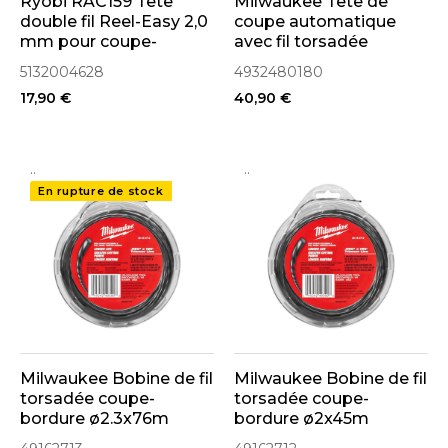
Ryobi RAC159 Tête
Milwaukee Tête de
double fil Reel-Easy 2,0
coupe automatique
mm pour coupe-
avec fil torsadée
bordures sur batterie
ø2x45m pour coupe-
5132004628
4932480180
RY18ELTX33
bordure M18CLT,
17,90 €
40,90 €
(5132004628)
M18FOPH-LTA
(4932480180)
..
..
En rupture de stock
Milwaukee Bobine de fil
Milwaukee Bobine de fil
torsadée coupe-
torsadée coupe-
bordure ø2.3x76m
bordure ø2x45m
(49162713)
(49162712)