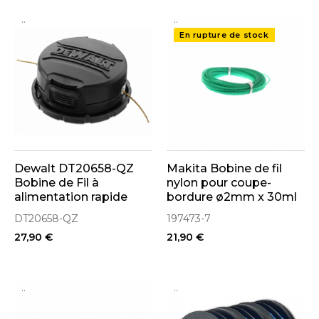
..
..
En rupture de stock
Dewalt DT20658-QZ
Makita Bobine de fil
Bobine de Fil à
nylon pour coupe-
alimentation rapide
bordure ø2mm x 30ml
pour coupe-bordure
(197473-7)
DT20658-QZ
197473-7
27,90 €
21,90 €
..
..