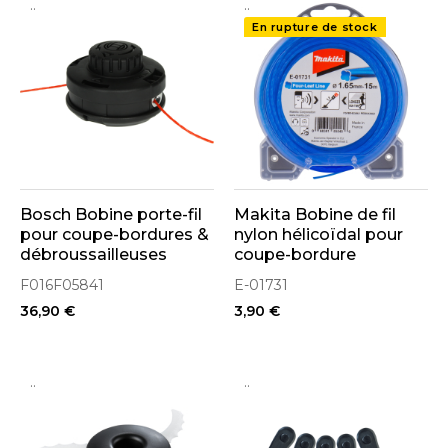
..
..
En rupture de stock
Bosch Bobine porte-fil
Makita Bobine de fil
pour coupe-bordures &
nylon hélicoïdal pour
débroussailleuses
coupe-bordure
(F016F05841)
ø1.65mm x 15ml (E-
F016F05841
E-01731
01731)
36,90 €
3,90 €
..
..