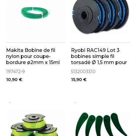
Makita Bobine de fil
Ryobi RAC149 Lot 3
nylon pour coupe-
bobines simple fil
bordure ø2mm x 15ml
torsadé Ø 1,5 mm pour
(197472-9)
coupe-bordures sur
197472-9
5132003310
batterie (5132003310)
10,90 €
15,90 €
..
..