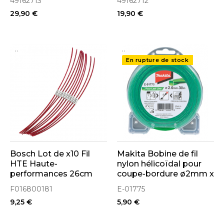
49162713
49162712
29,90 €
19,90 €
..
..
En rupture de stock
Bosch Lot de x10 Fil
Makita Bobine de fil
HTE Haute-
nylon hélicoïdal pour
performances 26cm
coupe-bordure ø2mm x
pour coupe-bordure
30ml (E-01775)
F016800181
E-01775
ART 26 (F016800181)
9,25 €
5,90 €