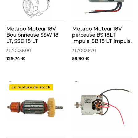
Metabo Moteur 18V
Metabo Moteur 18V
Boulonneuse SSW 18
perceuse BS 18LT
LT, SSD 18 LT
Impuls, SB 18 LT Impuls,
(317003800)
BS 18 LT (317003670)
317003800
317003670
129,74 €
59,90 €
..
..
En rupture de stock