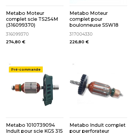
Metabo Moteur
Metabo Moteur
complet scie TS254M
complet pour
(316099370)
boulonneuse SSW18
LTX 600 (317004330)
316099370
317004330
274,80 €
226,80 €
..
..
Pré-commande
Metabo 1010739094
Metabo Induit complet
Induit pour scie KGS 315
pour perforateur