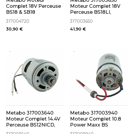
Metabo Moteur
Metabo 317003650
Complet 18V Perceuse
Moteur Complet 18V
BS18 & SB18
Perceuse BS18LI,
(317004720 -
SB18LI
317004720
317003650
317004430)
30,90 €
41,90 €
..
..
Metabo 317003640
Metabo 317003940
Moteur Complet 14.4V
Moteur Complet 10.8
Perceuse BS12NICD,
Power Maxx BS
BS14.4LI