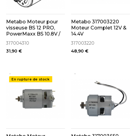
Metabo Moteur pour
Metabo 317003220
visseuse BS 12 PRO,
Moteur Complet 12V &
PowerMaxx BS 10.8V /
14.4V
12V (317004310)
317004310
317003220
31,90 €
48,90 €
..
..
En rupture de stock