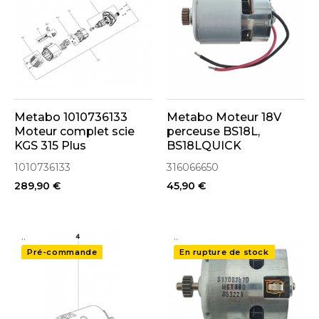
Metabo 1010736133
Metabo Moteur 18V
Moteur complet scie
perceuse BS18L,
KGS 315 Plus
BS18LQUICK
(316066650)
1010736133
316066650
289,90 €
45,90 €
..
..
Pré-commande
En rupture de stock