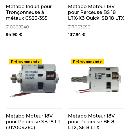
Metabo Induit pour
Metabo Moteur 18V
Tronçonneuse à
pour Perceuse BS 18
métaux CS23-355
LTX-X3 Quick, SB 18 LTX
(310009340)
Impuls (317003690)
310009340
317003690
94,90 €
137,94 €
..
..
Pré-commande
Pré-commande
Metabo Moteur 18V
Metabo Moteur 18V
pour Perceuse SB 18 LT
pour Perceuse BE 8
(317004260)
LTX, SE 8 LTX