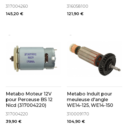
(316058100)
317004260
316058100
145,20 €
121,90 €
..
..
Metabo Moteur 12V
Metabo Induit pour
pour Perceuse BS 12
meuleuse d'angle
Nicd (317004220)
WE14-125, WE14-150
(310009170)
317004220
310009170
39,90 €
104,90 €