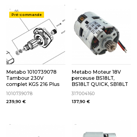
..
..
Pré-commande
Metabo 1010739078
Metabo Moteur 18V
Tambour 230V
perceuse BS18LT,
complet KGS 216 Plus
BS18LT QUICK, SB18LT
(317004160)
1010739078
317004160
239,90 €
137,90 €
..
..