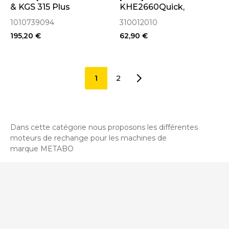
& KGS 315 Plus
KHE2660Quick,
UHE2660-2Quick,
1010739094
310012010
KHE2860Quick
195,20 €
62,90 €
(310012010)
1
2
Dans cette catégorie nous proposons les différentes
moteurs de rechange pour les machines de
marque METABO