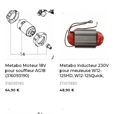
..
..
Metabo Moteur 18V
Metabo Inducteur 230V
pour souffleur AG18
pour meuleuse W12-
(316093190)
125HD, W12-125Quick,
WA12-125Quick, WBA12-
316093190
311011930
125Quick, WP12-
64,90 €
48,90 €
125QUICK (311011930)
..
..