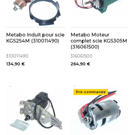
Metabo Induit pour scie
Metabo Moteur
KGS254M (310011490)
complet scie KGS305M
(316061500)
310011490
316061500
134,90 €
264,90 €
..
..
Pré-commande