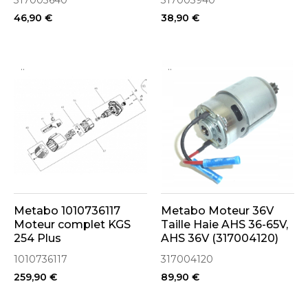
317003640
317003940
46,90 €
38,90 €
..
..
Metabo 1010736117
Metabo Moteur 36V
Moteur complet KGS
Taille Haie AHS 36-65V,
254 Plus
AHS 36V (317004120)
1010736117
317004120
259,90 €
89,90 €