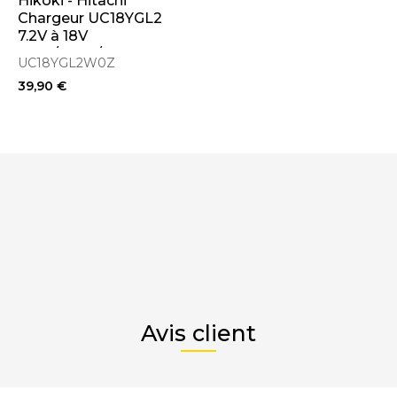
Hikoki - Hitachi
Chargeur UC18YGL2
7.2V à 18V
NiCd/NiMh/Li-ion à
UC18YGL2W0Z
insert
39,90 €
Avis client