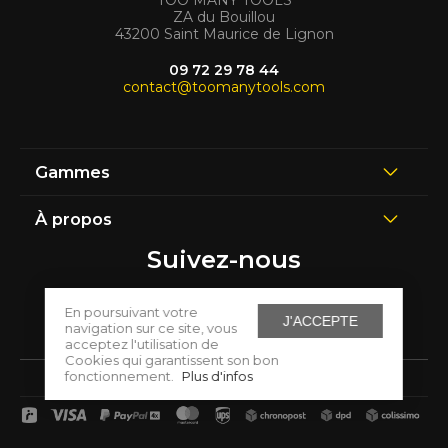
TOO MANY TOOLS
ZA du Bouillou
43200 Saint Maurice de Lignon
09 72 29 78 44
contact@toomanytools.com
Gammes
À propos
Suivez-nous
En poursuivant votre
J'ACCEPTE
navigation sur ce site, vous
acceptez l'utilisation de
Cookies qui garantissent son bon
fonctionnement.
Plus d'infos