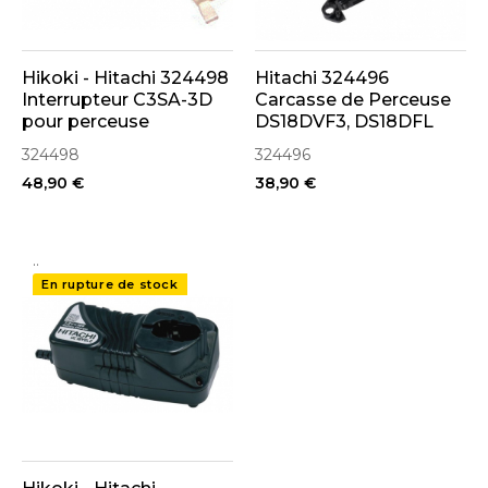
Hikoki - Hitachi 324498
Hitachi 324496
Interrupteur C3SA-3D
Carcasse de Perceuse
pour perceuse
DS18DVF3, DS18DFL
DS18DFL, DS14DFL
324498
324496
48,90 €
38,90 €
..
En rupture de stock