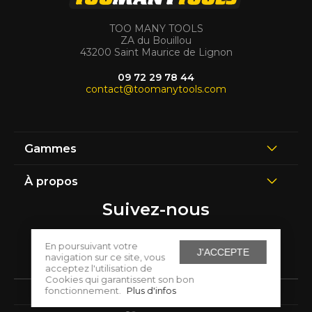
TOO MANY TOOLS
ZA du Bouillou
43200 Saint Maurice de Lignon
09 72 29 78 44
contact@toomanytools.com
Gammes
À propos
Suivez-nous
En poursuivant votre
J'ACCEPTE
navigation sur ce site, vous
acceptez l'utilisation de
Cookies qui garantissent son bon
fonctionnement.
Plus d'infos