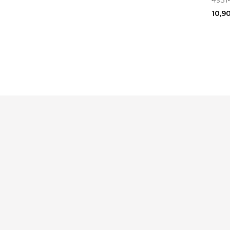
4931
(493
10,9