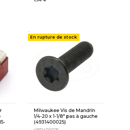
..
En rupture de stock
r
Milwaukee Vis de Mandrin
e
1/4-20 x 1-1/8" pas à gauche
15-
(4931400025)
76)