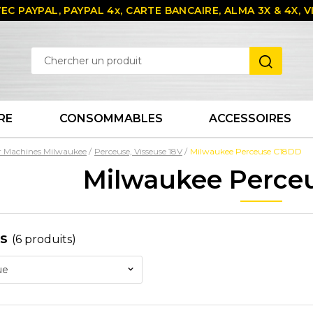
EC PAYPAL, PAYPAL 4x, CARTE BANCAIRE, ALMA 3X & 4X,
RE
CONSOMMABLES
ACCESSOIRES
r Machines Milwaukee
Perceuse, Visseuse 18V
Milwaukee Perceuse C18DD
Milwaukee Perce
es
(6 produits)
ue