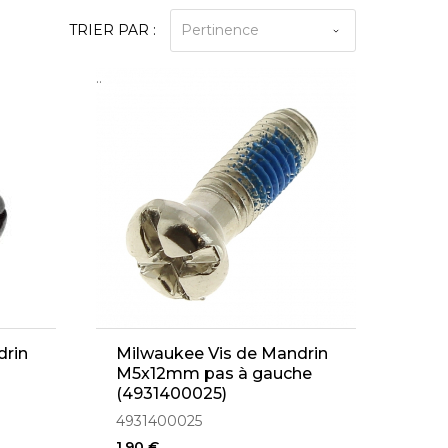
TRIER PAR :
Pertinence
..
drin
Milwaukee Vis de Mandrin
M5x12mm pas à gauche
(4931400025)
4931400025
1,90 €