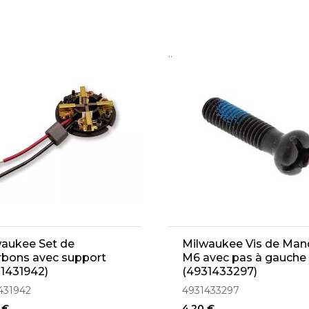
..
aukee Set de
Milwaukee Vis de Man
rbons avec support
M6 avec pas à gauche
1431942)
(4931433297)
431942
4931433297
 €
4,20 €