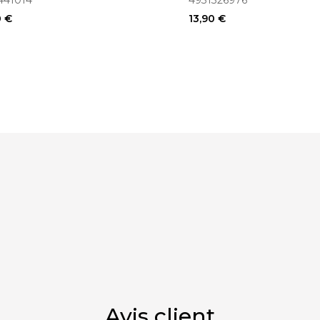
441014
4931326976
1441014)
0 €
13,90 €
Avis client