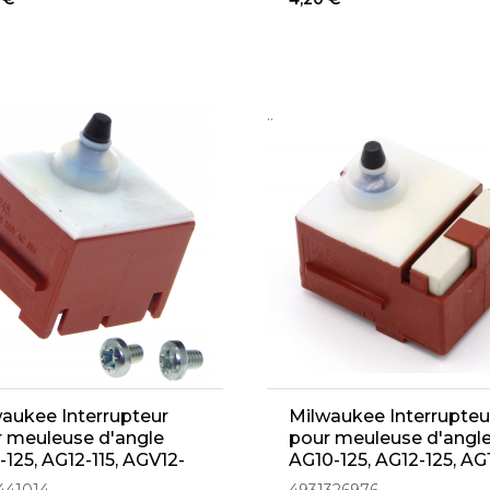
..
aukee Interrupteur
Milwaukee Interrupteu
 meuleuse d'angle
pour meuleuse d'angl
-125, AG12-115, AGV12-
AG10-125, AG12-125, AG
 AGV15-125, AGV13-125
125, WCE30 (49313269