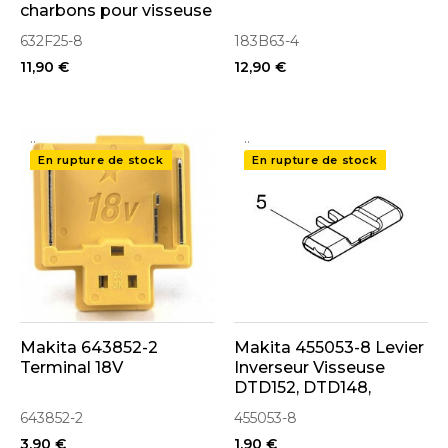
charbons pour visseuse
à chocs DTD152
632F25-8
183B63-4
11,90 €
12,90 €
..
..
En rupture de stock
En rupture de stock
Makita 643852-2
Makita 455053-8 Levier
Terminal 18V
Inverseur Visseuse
DTD152, DTD148,
DTD170, DTD155,
643852-2
455053-8
DTD154, DTD153
3,90 €
1,90 €