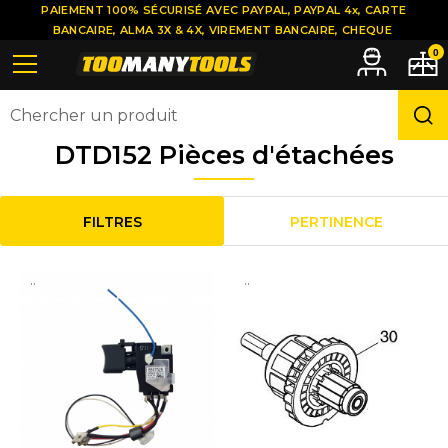
PAIEMENT 100% SÉCURISÉ AVEC PAYPAL, PAYPAL 4x, CARTE
BANCAIRE, ALMA 3X & 4X, VIREMENT BANCAIRE, CHEQUE
0
DTD152 Pièces d'étachées
FILTRES
PERTINENCE
..
..