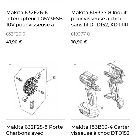
Makita 632F26-6
Makita 619377-8 Induit
Interrupteur TG573FSB-
pour visseuse à choc
10V pour visseuse à
sans fil DTD152, XDT11R
chocs DTD152
632F26-6
619377-8
41,90 €
18,90 €
..
..
Makita 632F25-8 Porte
Makita 183B63-4 Carter
Charbons avec
visseuse à choc DTD152