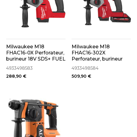
Milwaukee M18
Milwaukee M18
FHAC16-0X Perforateur,
FHAC16-302X
burineur 18V SDS+ FUEL
Perforateur, burineur
(4933498583)
18V SDS+ FUEL 2x3Ah
4933498583
4933498584
HIGH OUTPUT
288,90 €
509,90 €
(4933498584)
..