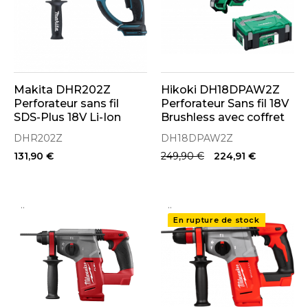
Makita DHR202Z
Hikoki DH18DPAW2Z
Perforateur sans fil
Perforateur Sans fil 18V
SDS-Plus 18V Li-Ion
Brushless avec coffret
20mm
Hit Case
DHR202Z
DH18DPAW2Z
131,90 €
249,90 €
224,91 €
..
..
En rupture de stock