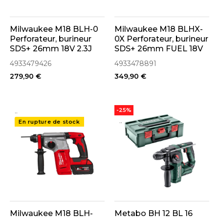
Milwaukee M18 BLH-0
Milwaukee M18 BLHX-
Perforateur, burineur
0X Perforateur, burineur
SDS+ 26mm 18V 2.3J
SDS+ 26mm FUEL 18V
(4933479426)
2.3J avec mandrin
4933479426
4933478891
FIXTEC (4933478891)
279,90 €
349,90 €
..
-25%
..
En rupture de stock
Milwaukee M18 BLH-
Metabo BH 12 BL 16