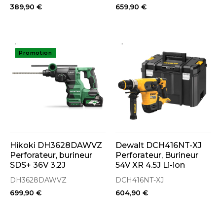
389,90 €
659,90 €
HitCase III
..
..
Promotion
Hikoki DH3628DAWVZ
Dewalt DCH416NT-XJ
Perforateur, burineur
Perforateur, Burineur
SDS+ 36V 3,2J
54V XR 4.5J Li-ion
Brushless 2x4.0Ah avec
Brushless avec coffret
DH3628DAWVZ
DCH416NT-XJ
coffret de transport
T-STAK (Machine seule)
699,90 €
604,90 €
HitCase III