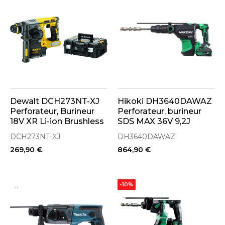
Dewalt DCH273NT-XJ
Hikoki DH3640DAWAZ
Perforateur, Burineur
Perforateur, burineur
18V XR Li-ion Brushless
SDS MAX 36V 9,2J
(Machine Seule)
Brushless 2x4.0Ah avec
DCH273NT-XJ
DH3640DAWAZ
coffret de transport
269,90 €
864,90 €
..
-10%
..