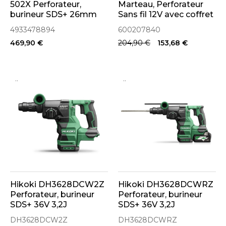
502X Perforateur,
Marteau, Perforateur
burineur SDS+ 26mm
Sans fil 12V avec coffret
FUEL 18V 2.3J 2x5.0Ah
metaBOX (600207840)
4933478894
600207840
(4933478894)
469,90 €
204,90 €
153,68 €
..
..
Hikoki DH3628DCW2Z
Hikoki DH3628DCWRZ
Perforateur, burineur
Perforateur, burineur
SDS+ 36V 3,2J
SDS+ 36V 3,2J
Brushless avec coffret
Brushless 2x2.5Ah avec
DH3628DCW2Z
DH3628DCWRZ
de transport
coffret de transport