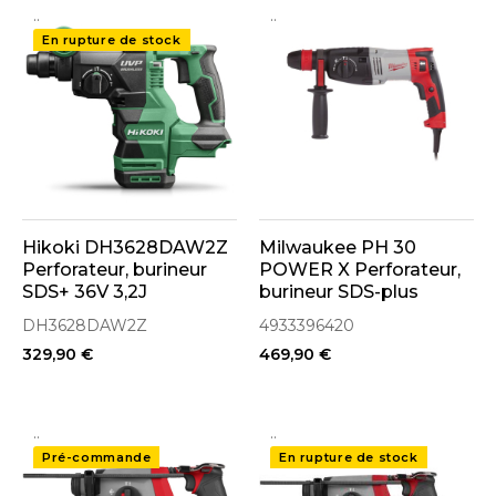
..
..
En rupture de stock
Hikoki DH3628DAW2Z
Milwaukee PH 30
Perforateur, burineur
POWER X Perforateur,
SDS+ 36V 3,2J
burineur SDS-plus
Brushless avec coffret
ø30mm 1030W 3,6J
DH3628DAW2Z
4933396420
de transport
(4933396420)
329,90 €
469,90 €
..
..
Pré-commande
En rupture de stock