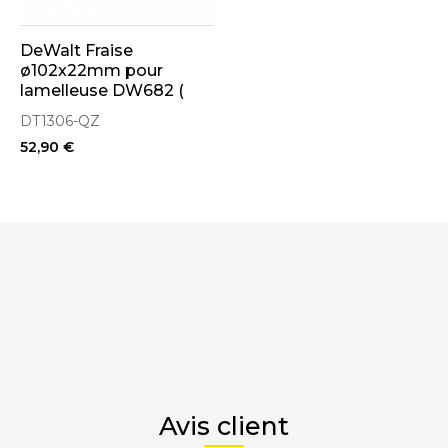
DeWalt Fraise
ø102x22mm pour
lamelleuse DW682 (
DT1306-QZ)
DT1306-QZ
52,90 €
Avis client