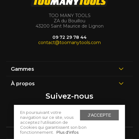
TOO MANY TOOLS
ZA du Bouillou
43200 Saint Maurice de Lignon
09 72 29 78 44
contact@toomanytools.com
Gammes
À propos
Suivez-nous
En poursuivant votre
J'ACCEPTE
navigation sur ce site, vous
acceptez l'utilisation de
Cookies qui garantissent son bon
fonctionnement.
Plus d'infos