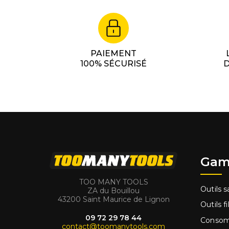
PAIEMENT
100% SÉCURISÉ
D
Gam
TOO MANY TOOLS
Outils sa
ZA du Bouillou
43200 Saint Maurice de Lignon
Outils fi
09 72 29 78 44
Conso
contact@toomanytools.com