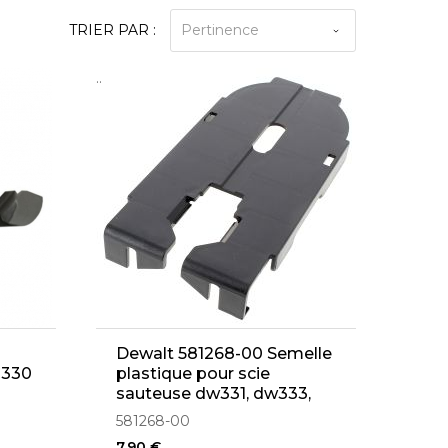
TRIER PAR :
Pertinence
..
Dewalt 581268-00 Semelle
C330
plastique pour scie
sauteuse dw331, dw333,
dc330, dc308k, dc318kl
581268-00
7,90 €