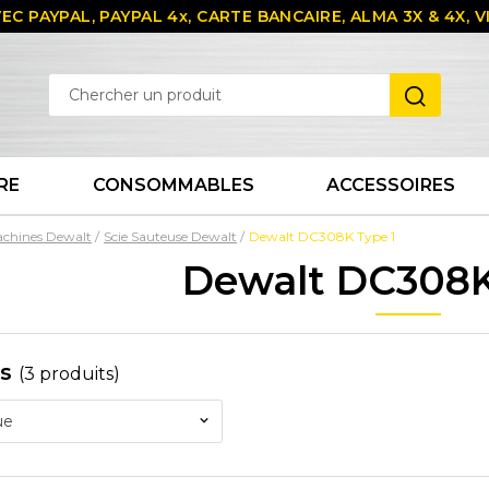
EC PAYPAL, PAYPAL 4x, CARTE BANCAIRE, ALMA 3X & 4X,
RE
CONSOMMABLES
ACCESSOIRES
achines Dewalt
Scie Sauteuse Dewalt
Dewalt DC308K Type 1
Dewalt DC308K
es
(3 produits)
ue