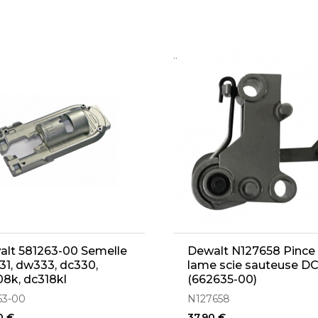
..
lt 581263-00 Semelle
Dewalt N127658 Pince
1, dw333, dc330,
lame scie sauteuse D
8k, dc318kl
(662635-00)
63-00
N127658
0 €
37,90 €