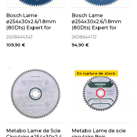
Bosch Lame
Bosch Lame
ø254x30x2.6/1.8mm
ø254x30x2.6/1.8mm
(80Dts) Expert for
(80Dts) Expert for
Wood (2608644343)
Aluminium
2608644343
2608644112
(2608644112)
109,90 €
94,90 €
..
..
En rupture de stock
Metabo Lame de Scie
Metabo Lame de scie
Circulaire ø254x30x2.4
circulaire Bois