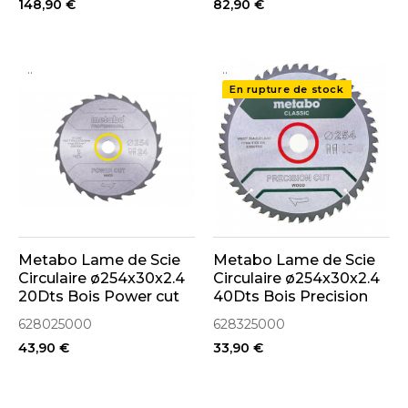
148,90 €
82,90 €
..
..
En rupture de stock
Metabo Lame de Scie
Metabo Lame de Scie
Circulaire ø254x30x2.4
Circulaire ø254x30x2.4
20Dts Bois Power cut
40Dts Bois Precision
wood (628025000)
Cut Classic
628025000
628325000
(628325000)
43,90 €
33,90 €