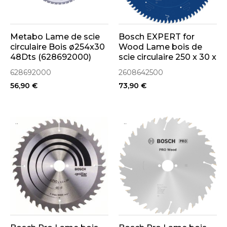
Metabo Lame de scie
Bosch EXPERT for
circulaire Bois ø254x30
Wood Lame bois de
48Dts (628692000)
scie circulaire 250 x 30 x
2,5 mm 80Dts
628692000
2608642500
(2608642500)
56,90 €
73,90 €
..
..