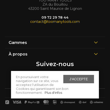
TOO MANY TOOLS
ZA du Bouillou
43200 Saint Maurice de Lignon
09 72 29 78 44
contact@toomanytools.com
Gammes
À propos
Suivez-nous
En poursuivant votre
J'ACCEPTE
navigation sur ce site, vous
acceptez l'utilisation de
Cookies qui garantissent son bon
fonctionnement.
Plus d'infos