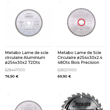
..
..
Metabo Lame de scie
Metabo Lame de Scie
circulaire Aluminium
Circulaire ø254x30x2.4
ø254x30x2 72Dts
48Dts Bois Precision
«ALUMINIUM CUT»
Cut Professional
628447000
628221000
(628447000)
(628221000)
76,90 €
69,90 €
..
..