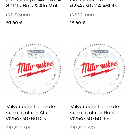
80Dts Bois & Alu Multi
ø254x30x2.4 48Dts
cut (628223000)
Precision Cut
628223000
628061000
(628061000)
93,90 €
19,90 €
..
..
Milwaukee Lame de
Milwaukee Lame de
scie circulaire Alu
scie circulaire Bois
Ø254x30x80Dts
Ø254x30x60Dts
(4932471318)
(4932471320)
4932471318
4932471320