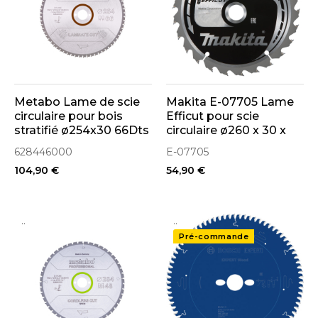
Metabo Lame de scie
Makita E-07705 Lame
circulaire pour bois
Efficut pour scie
stratifié ø254x30 66Dts
circulaire ø260 x 30 x
"Laminate Cute"
24Dts pour le bois
628446000
E-07705
(628446000)
104,90 €
54,90 €
..
..
Pré-commande