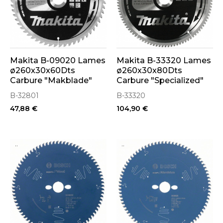
Makita B-09020 Lames
Makita B-33320 Lames
ø260x30x60Dts
ø260x30x80Dts
Carbure "Makblade"
Carbure "Specialized"
Bois
Aluminium
B-32801
B-33320
47,88 €
104,90 €
..
..