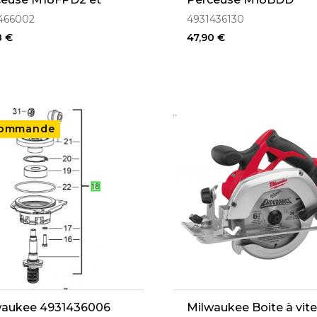
ONEPD2
466002
4931436130
8 €
47,90 €
..
commande
waukee 4931436006
Milwaukee Boite à vit