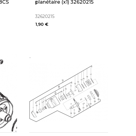
18CS
planétaire (x1) 32620215
32620215
1,90 €
..