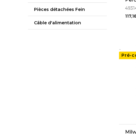
M18
4931
Pièces détachées Fein
117,1
Câble d'alimentation
..
Pré-
Mil