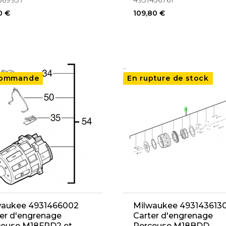
369937
4931436761
0 €
109,80 €
..
commande
En rupture de stock
waukee 4931466002
Milwaukee 493143613
er d'engrenage
Carter d'engrenage
ceuse M18FPD2 et
Perceuse M18BDD