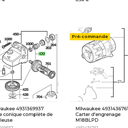
..
Pré-commande
waukee 4931369937
Milwaukee 493143676
e conique complète de
Carter d'engrenage
leuse
M18BLPD