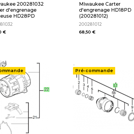
waukee 200281032
Miwaukee Carter
er d'engrenage
d'engrenage HD18PD
ceuse HD28PD
(200281012)
81032
200281012
0 €
68,50 €
..
commande
Pré-commande