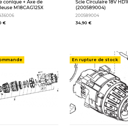
 conique + Axe de
Scie Circulaire 18V HD
leuse M18CAG125X
(200589004)
436006
200589004
0 €
34,90 €
..
commande
En rupture de stock