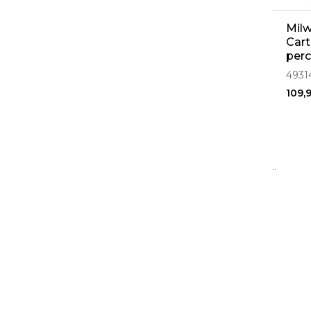
Mil
Cart
per
4931
109,
..