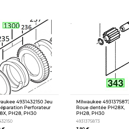
..
waukee 4931432150 Jeu
Milwaukee 493137587
éparation Perforateur
Roue dentée PH28X,
8X, PH28, PH30
PH28, PH30
432150
4931375873
0 €
3,90 €