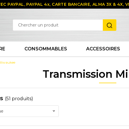
EC PAYPAL, PAYPAL 4x, CARTE BANCAIRE, ALMA 3X & 4X,
RE
CONSOMMABLES
ACCESSOIRES
Milwaukee
Transmission M
es
(51 produits)
ue