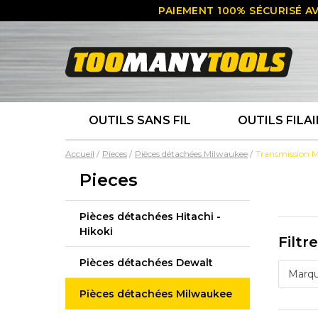
PAIEMENT 100% SÉCURISÉ AV
OUTILS SANS FIL
OUTILS FILAI
Accueil
Pieces
Pièces détachées Milwaukee
Transmission 
Pieces
Pièces détachées Hitachi -
Hikoki
Filtr
Pièces détachées Dewalt
Marq
Pièces détachées Milwaukee