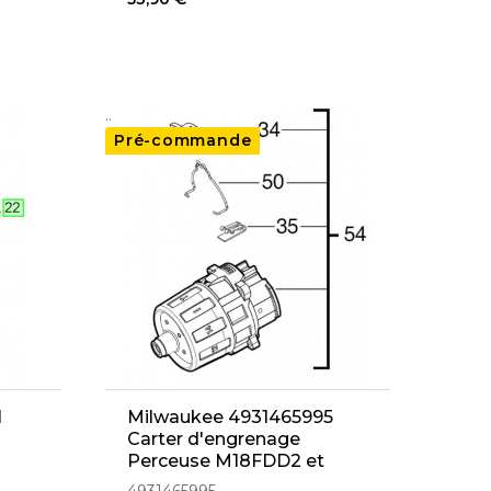
..
Pré-commande
1
Milwaukee 4931465995
Carter d'engrenage
Perceuse M18FDD2 et
M18ONEDD2