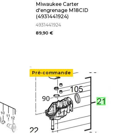
Miwaukee Carter
d'engrenage M18CID
(4931441924)
4931441924
89,90 €
..
Pré-commande