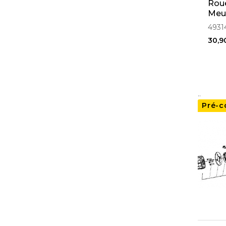
Roue
Meu
4931
30,9
..
Pré-