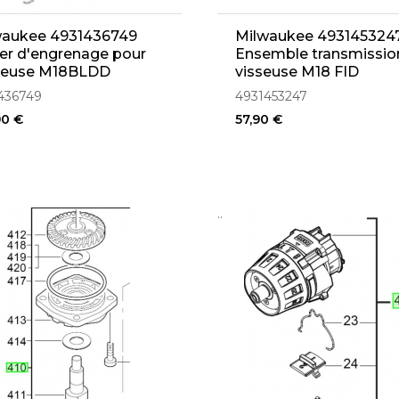
waukee 4931436749
Milwaukee 493145324
er d'engrenage pour
Ensemble transmissio
ceuse M18BLDD
visseuse M18 FID
436749
4931453247
90 €
57,90 €
..