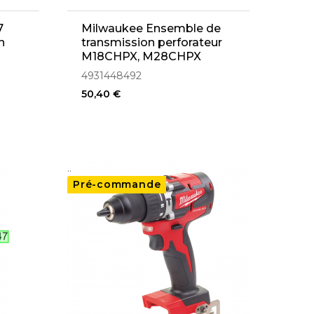
7
Milwaukee Ensemble de
n
transmission perforateur
M18CHPX, M28CHPX
(4931448492)
4931448492
50,40 €
..
Pré-commande