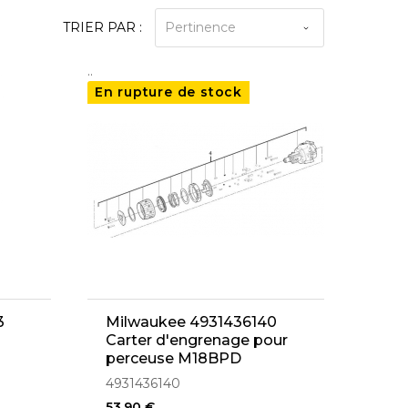
TRIER PAR :
Pertinence
..
En rupture de stock
3
Milwaukee 4931436140
Carter d'engrenage pour
perceuse M18BPD
4931436140
53,90 €