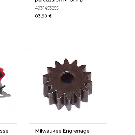
(4931453255)
4931453255
83,90 €
..
esse
Milwaukee Engrenage