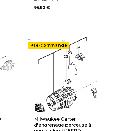
4931465995
95,90 €
..
Pré-commande
0
Milwaukee Carter
d'engrenage perceuse à
percussion M18FPD