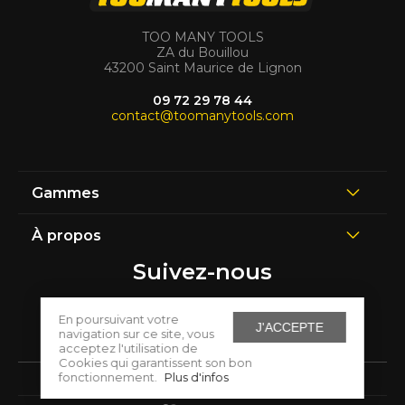
TOO MANY TOOLS
ZA du Bouillou
43200 Saint Maurice de Lignon
09 72 29 78 44
contact@toomanytools.com
Gammes
À propos
Suivez-nous
En poursuivant votre
J'ACCEPTE
navigation sur ce site, vous
acceptez l'utilisation de
Cookies qui garantissent son bon
fonctionnement.
Plus d'infos