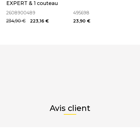
EXPERT & 1 couteau
suisse offert
2608900489
495698
(2608900489)
234,90 €
223,16 €
23,90 €
Avis client