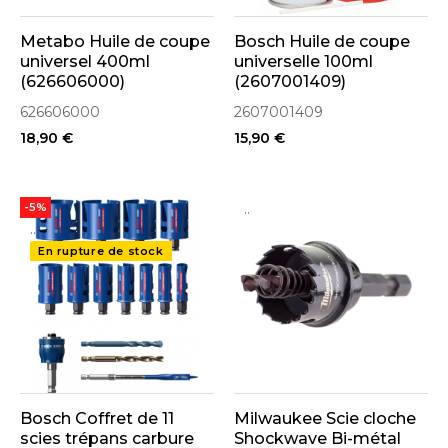
Metabo Huile de coupe
Bosch Huile de coupe
universel 400ml
universelle 100ml
(626606000)
(2607001409)
626606000
2607001409
18,90 €
15,90 €
..
-5%
..
En rupture de stock
Bosch Coffret de 11
Milwaukee Scie cloche
scies trépans carbure
Shockwave Bi-métal