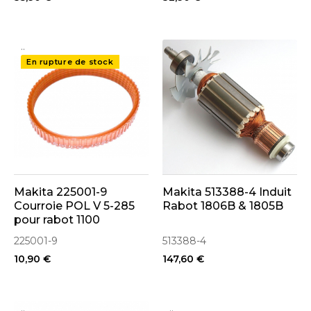
..
..
En rupture de stock
Makita 225001-9
Makita 513388-4 Induit
Courroie POL V 5-285
Rabot 1806B & 1805B
pour rabot 1100
225001-9
513388-4
10,90 €
147,60 €
..
..