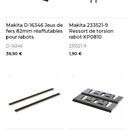
Makita D-16346 Jeux de
Makita 233521-9
fers 82mm réaffutables
Ressort de torsion
pour rabots
rabot KP0810
D-16346
233521-9
36,90 €
1,90 €
..
..