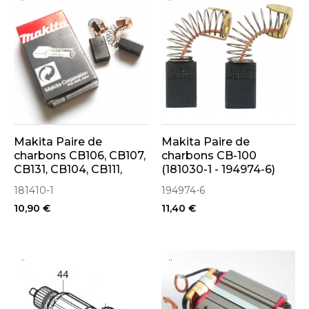
Makita Paire de
Makita Paire de
charbons CB106, CB107,
charbons CB-100
CB131, CB104, CB111,
(181030-1 - 194974-6)
CB117 (181410-1)
181410-1
194974-6
10,90 €
11,40 €
..
..