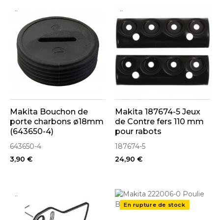
..
..
Makita Bouchon de
Makita 187674-5 Jeux
porte charbons ø18mm
de Contre fers 110 mm
(643650-4)
pour rabots
643650-4
187674-5
3,90 €
24,90 €
..
..
En rupture de stock