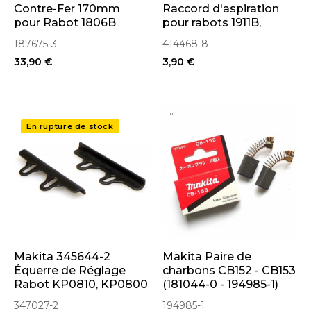
Contre-Fer 170mm
Raccord d'aspiration
pour Rabot 1806B
pour rabots 1911B,
N1923B
187675-3
414468-8
33,90 €
3,90 €
..
..
En rupture de stock
Makita 345644-2
Makita Paire de
Équerre de Réglage
charbons CB152 - CB153
Rabot KP0810, KP0800
(181044-0 - 194985-1)
347027-2
194985-1