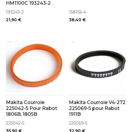
HM1100C 193243-2
193243-2
158156-4
21,90 €
38,40 €
..
..
Makita Courroie
Makita Courroie V4-272
225042-5 Pour Rabot
225069-5 pour Rabot
1806B, 1805B
1911B
225042-5
225069-5
35,90 €
32,90 €