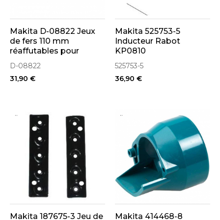
Makita D-08822 Jeux
Makita 525753-5
de fers 110 mm
Inducteur Rabot
réaffutables pour
KP0810
rabots
D-08822
525753-5
31,90 €
36,90 €
..
..
Makita 187675-3 Jeu de
Makita 414468-8