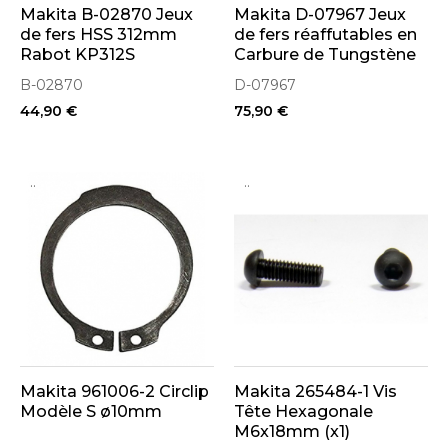
Makita B-02870 Jeux
Makita D-07967 Jeux
de fers HSS 312mm
de fers réaffutables en
Rabot KP312S
Carbure de Tungstène
82mm pour rabots
B-02870
D-07967
44,90 €
75,90 €
..
..
Makita 961006-2 Circlip
Makita 265484-1 Vis
Modèle S ø10mm
Tête Hexagonale
M6x18mm (x1)