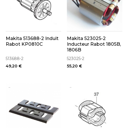
Makita 513688-2 Induit
Makita 523025-2
Rabot KP0810C
Inducteur Rabot 1805B,
1806B
513688-2
523025-2
49,20 €
55,20 €
..
..