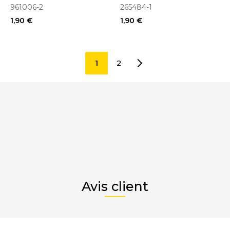
961006-2
265484-1
1,90 €
1,90 €
1
2
Avis client