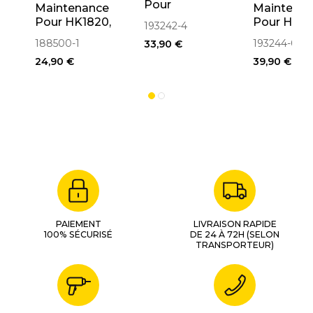
Pour
Maintenance
Maintena
HM0810T
Pour HK1820,
Pour HM12
193242-4
193242-4
HK1820L
HM1200B
188500-1
193244-0
33,90 €
188500-1
193244-0
24,90 €
39,90 €
PAIEMENT
LIVRAISON RAPIDE
100% SÉCURISÉ
DE 24 À 72H (SELON
TRANSPORTEUR)