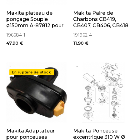
Makita plateau de
Makita Paire de
ponçage Souple
Charbons CB419,
ø150mm A-87812 pour
CB407, CB406, CB418
Ponceuse BO6030,
(191962-4 - 195015-1)
196684-1
191962-4
BO6040 (196684-1)
47,90 €
11,90 €
..
..
En rupture de stock
Makita Adaptateur
Makita Ponceuse
pour ponceuses
excentrique 310 W Ø