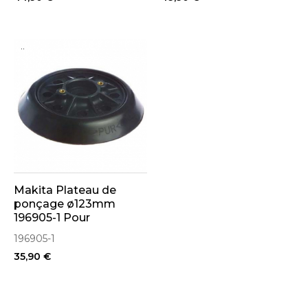
..
Makita Plateau de
ponçage ø123mm
196905-1 Pour
Ponceuse BO5000
196905-1
35,90 €