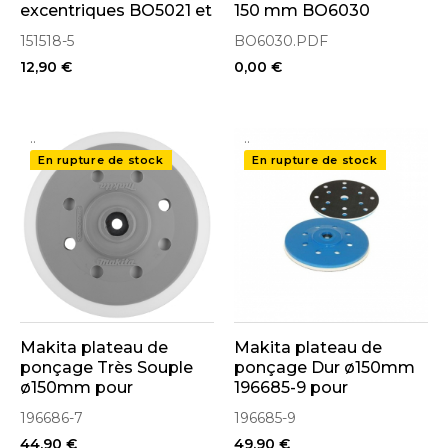
excentriques BO5021 et
150 mm BO6030
BO6030 151518-5
151518-5
BO6030.PDF
12,90 €
0,00 €
..
..
En rupture de stock
En rupture de stock
Makita plateau de
Makita plateau de
ponçage Très Souple
ponçage Dur ø150mm
ø150mm pour
196685-9 pour
Ponceuse BO6030,
Ponceuse BO6030,
196686-7
196685-9
BO6040 (196686-7)
BO6040
44,90 €
49,90 €