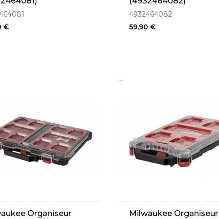
32464081)
(4932464082)
464081
4932464082
0 €
59,90 €
..
waukee Organiseur
Milwaukee Organiseur