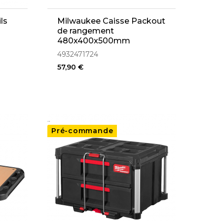
ls
Milwaukee Caisse Packout
de rangement
480x400x500mm
(4932471724)
4932471724
57,90 €
..
Pré-commande