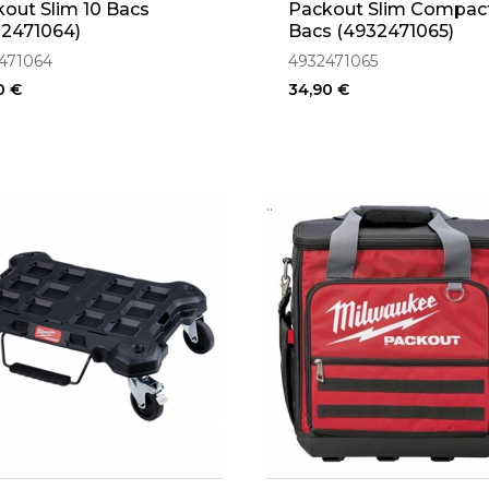
out Slim 10 Bacs
Packout Slim Compact
32471064)
Bacs (4932471065)
471064
4932471065
0 €
34,90 €
..