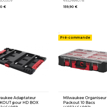
500309
4932464078
90 €
159,90 €
..
Pré-commande
waukee Adaptateur
Milwaukee Organiseur
KOUT pour HD BOX
Packout 10 Bacs