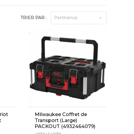
TRIER PAR :
Pertinence
..
riot
Milwaukee Coffret de
t
Transport (Large)
PACKOUT (4932464079)