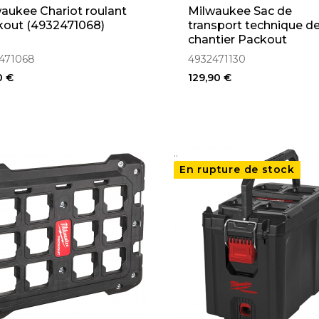
aukee Chariot roulant
Milwaukee Sac de
kout (4932471068)
transport technique d
chantier Packout
(4932471130)
471068
4932471130
0 €
129,90 €
..
En rupture de stock