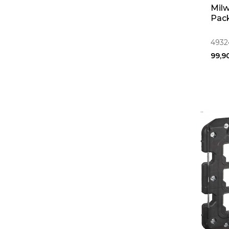
Milw
Pac
4932
99,9
..