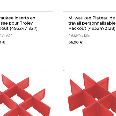
aukee Inserts en
Milwaukee Plateau de
sse pour Troley
travail personnalisable
kout (4932471927)
Packout (4932472128)
471927
4932472128
0 €
66,90 €
..