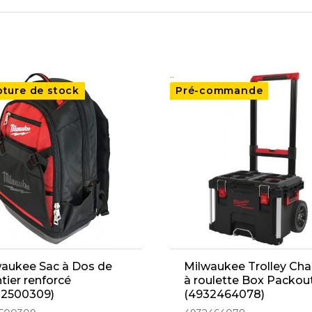
..
pture de stock
Pré-commande
aukee Sac à Dos de
Milwaukee Trolley Cha
tier renforcé
à roulette Box Packou
32500309)
(4932464078)