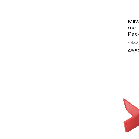
Milw
mou
Pac
4932
49,9
..