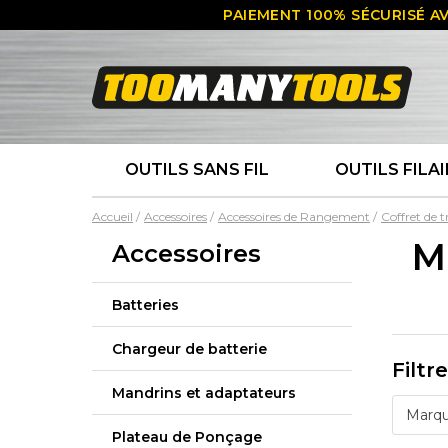
PAIEMENT 100% SÉCURISÉ AV
OUTILS SANS FIL
OUTILS FILAI
Accueil
Accessoires
Accessoires de Rangement
Coffret de t
M
Accessoires
Batteries
Chargeur de batterie
Filtr
Mandrins et adaptateurs
Marq
Plateau de Ponçage