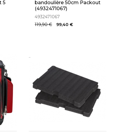
 5
bandoulière 50cm Packout
(4932471067)
4932471067
119,90 €
99,40 €
..