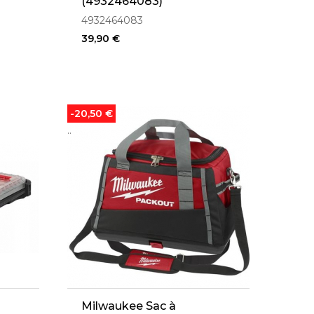
(4932464083)
4932464083
39,90 €
-20,50 €
..
Milwaukee Sac à