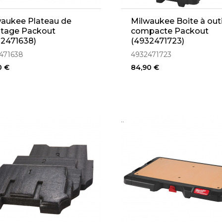
aukee Plateau de
Milwaukee Boite à outi
tage Packout
compacte Packout
32471638)
(4932471723)
471638
4932471723
0 €
84,90 €
..