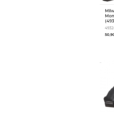
Milw
Mon
(49
4932
50,9
..