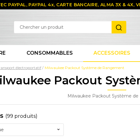
EC PAYPAL, PAYPAL 4x, CARTE BANCAIRE, ALMA 3X & 4X,
RE
CONSOMMABLES
ACCESSOIRES
ransport électroportatif
Milwaukee Packout Système de Rangement
ilwaukee Packout Syst
Milwaukee Packout Système d
es
(99 produits)
ue