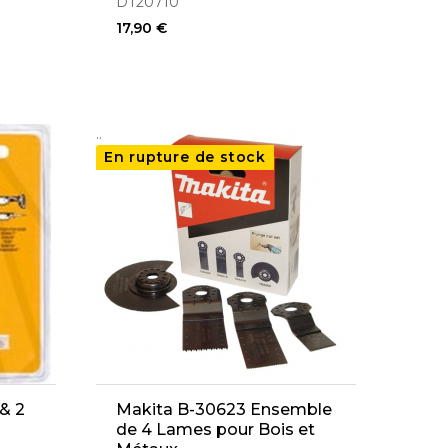
DT20710
17,90 €
..
En rupture de stock
& 2
Makita B-30623 Ensemble
de 4 Lames pour Bois et