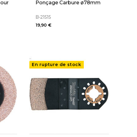
Pour
Ponçage Carbure ø78mm
B-21515
19,90 €
..
En rupture de stock