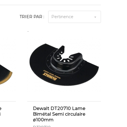
TRIER PAR :
Pertinence
..
e
Dewalt DT20710 Lame
i
Bimétal Semi circulaire
ø100mm