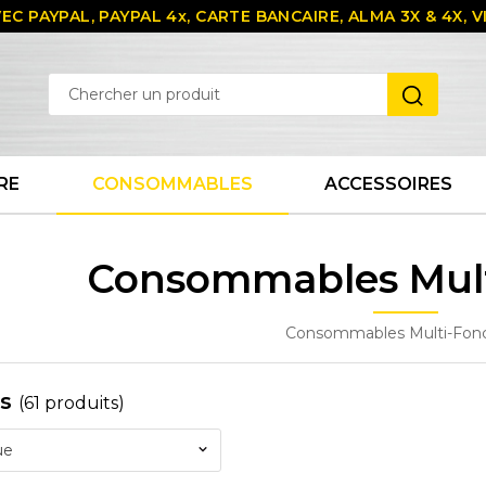
EC PAYPAL, PAYPAL 4x, CARTE BANCAIRE, ALMA 3X & 4X,
RE
CONSOMMABLES
ACCESSOIRES
Consommables Mult
Consommables Multi-Fonc
es
(61 produits)
ue