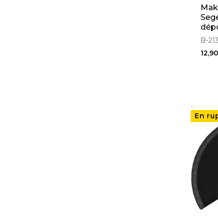
Mak
Seg
dép
B-21
12,9
..
En ru