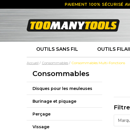
PAIEMENT 100% SÉCURISÉ AV
OUTILS SANS FIL
OUTILS FILAI
Accueil
Consommables
Consommables Multi-Fonctions
Consommables
Disques pour les meuleuses
Burinage et piquage
Filtr
Perçage
Marq
Vissage