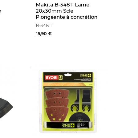
Makita B-34811 Lame
e
20x30mm Scie
Plongeante à concrétion
Carbure
B-34811
15,90 €
..