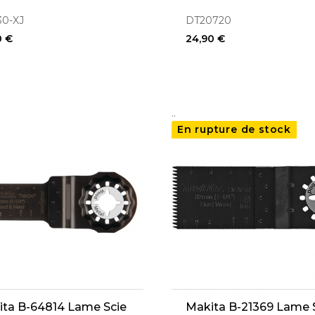
30-XJ
DT20720
0 €
24,90 €
..
En rupture de stock
ta B-64814 Lame Scie
Makita B-21369 Lame 