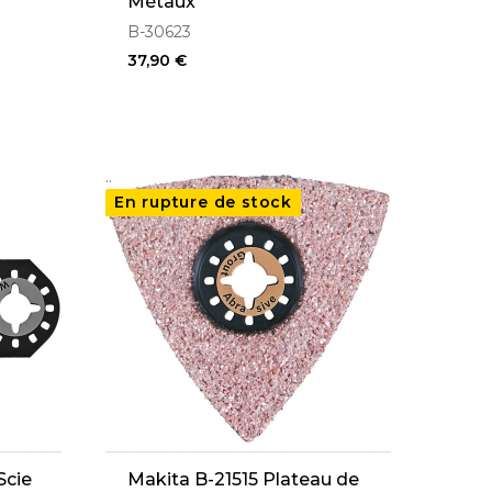
Métaux
B-30623
37,90 €
..
En rupture de stock
Scie
Makita B-21515 Plateau de