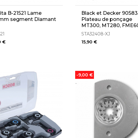
ta B-21521 Lame
Black et Decker 9058
mm segment Diamant
Plateau de ponçage
MT300 , MT280, FME6
FME650, FMC710 (X32
521
STA32408-XJ
XJ)
0 €
15,90 €
-9,00 €
..