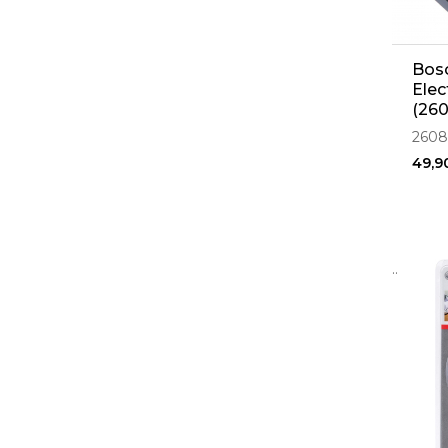
Bosc
Elec
(26
2608
49,9
..