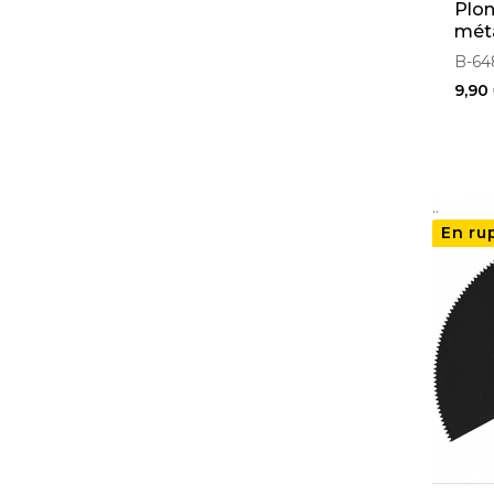
Plo
méta
Mét
B-648
9,90
..
En ru