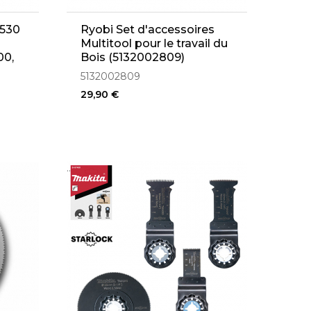
3530
Ryobi Set d'accessoires
Multitool pour le travail du
00,
Bois (5132002809)
408-
5132002809
29,90 €
..