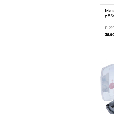
Maki
ø85
B-21
35,9
..