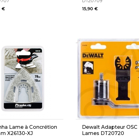
0707
DT20709
0 €
15,90 €
..
nha Lame à Concrétion
Dewalt Adapteur OSC 
m X26130-XJ
Lames DT20720