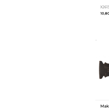
X261
10,8
..
Maki