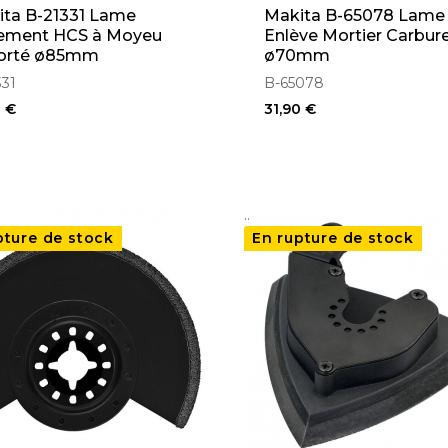
ita B-21331 Lame
Makita B-65078 Lame
ement HCS à Moyeu
Enlève Mortier Carbur
orté ø85mm
ø70mm
331
B-65078
0 €
31,90 €
..
pture de stock
En rupture de stock