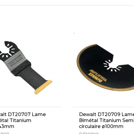
..
alt DT20707 Lame
Dewalt DT20709 Lam
tal Titanium
Bimétal Titanium Sem
43mm
circulaire ø100mm