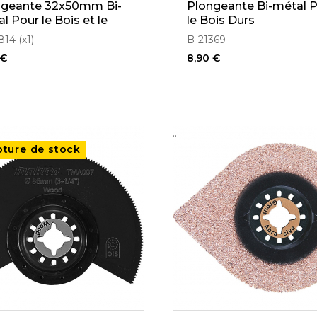
ngeante 32x50mm Bi-
Plongeante Bi-métal 
l Pour le Bois et le
le Bois Durs
al (TMA047)
14 (x1)
B-21369
 €
8,90 €
..
pture de stock