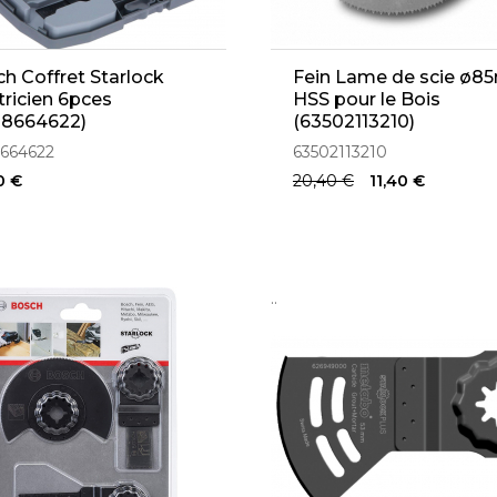
h Coffret Starlock
Fein Lame de scie ø
tricien 6pces
HSS pour le Bois
08664622)
(63502113210)
664622
63502113210
0 €
20,40 €
11,40 €
..