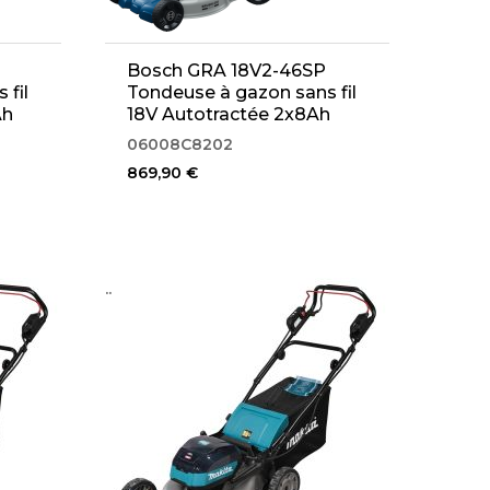
Bosch GRA 18V2-46SP
 fil
Tondeuse à gazon sans fil
Ah
18V Autotractée 2x8Ah
(06008C8202)
06008C8202
869,90 €
..