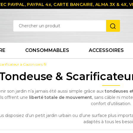
EC PAYPAL, PAYPAL 4x, CARTE BANCAIRE, ALMA 3X & 4X,
RE
CONSOMMABLES
ACCESSOIRES
arificateur à Gazon sans fil
Tondeuse & Scarificateur
nir son jardin n’a jamais été aussi simple grâce aux
tondeuses et 
ils offrent une
liberté totale de mouvement
, sans câble ni mot
confort d’utilisation.
s disposiez d’un petit jardin urbain ou d’une surface plus impo
adaptés à tous les besoi