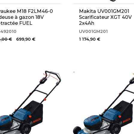
waukee M18 F2LM46-0
Makita UV001GM201
deuse à gazon 18V
Scarificateur XGT 40V
tractée FUEL
2x4Ah
33492010)
3492010
UV001GM201
4,00 €
699,90 €
1 174,90 €
..