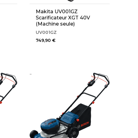
Makita UV001GZ
Scarificateur XGT 40V
(Machine seule)
UV001GZ
749,90 €
..