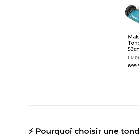
Mak
Ton
53c
seul
LM0
899,
⚡ Pourquoi choisir une tonde