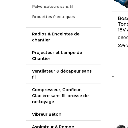
Pulvérisateurs sans fil
Brouettes électriques
Bos
Tond
18V 
Radios & Enceintes de
(06
060
chantier
594,
Projecteur et Lampe de
Chantier
Ventilateur & décapeur sans
..
fil
Compresseur, Gonfleur,
Glacière sans fil, brosse de
nettoyage
Vibreur Béton
Aspirateur & Pompe