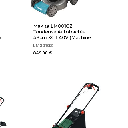
Makita LM001GZ
Tondeuse Autotractée
h
48cm XGT 40V (Machine
seule)
LM001GZ
849,90 €
..