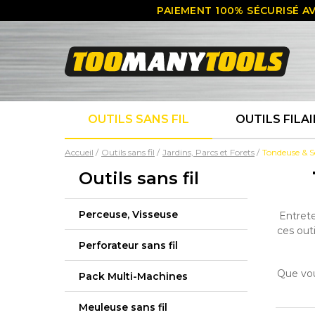
PAIEMENT 100% SÉCURISÉ AV
OUTILS SANS FIL
OUTILS FILAI
Accueil
Outils sans fil
Jardins, Parcs et Forets
Tondeuse & Sc
Outils sans fil
Perceuse, Visseuse
Entrete
ces out
Perforateur sans fil
Que vou
Pack Multi-Machines
Meuleuse sans fil