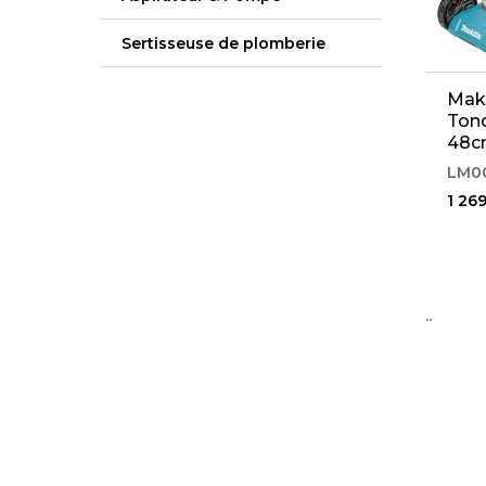
Sertisseuse de plomberie
Mak
Ton
48c
LM0
1 26
..