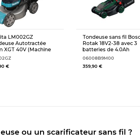
ita LM002GZ
Tondeuse sans fil Bos
deuse Autotractée
Rotak 18V2-38 avec 3
m XGT 40V (Machine
batteries de 4.0Ah
e)
(06008B9M00)
02GZ
06008B9M00
90 €
359,90 €
use ou un scarificateur sans fil ?