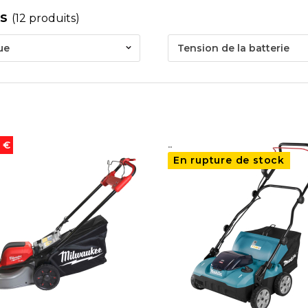
es
(12 produits)
ue
Tension de la batterie
..
0 €
En rupture de stock