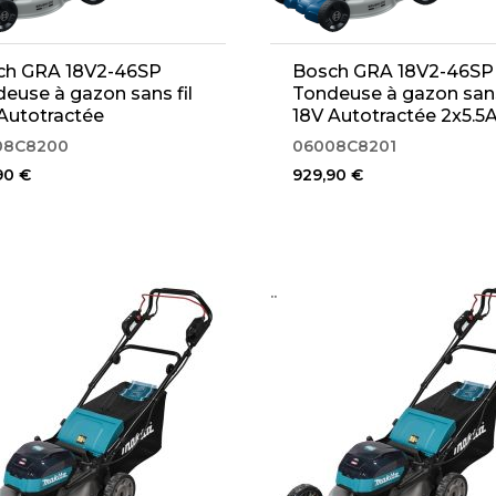
ch GRA 18V2-46SP
Bosch GRA 18V2-46SP
euse à gazon sans fil
Tondeuse à gazon sans
Autotractée
18V Autotractée 2x5.5
008C8200)
(06008C8201)
08C8200
06008C8201
90 €
929,90 €
..