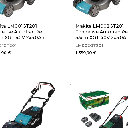
ita LM001GT201
Makita LM002GT201
deuse Autotractée
Tondeuse Autotractée
m XGT 40V 2x5.0Ah
53cm XGT 40V 2x5.0A
01GT201
LM002GT201
9,90 €
1 359,90 €
..