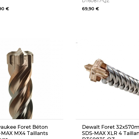
DT60817-QZ
90 €
69,90 €
..
waukee Foret Béton
Dewalt Foret 32x570
-MAX MX4 Taillants
SDS-MAX XLR 4 Tailla