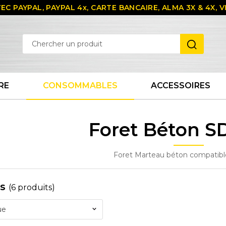
EC PAYPAL, PAYPAL 4x, CARTE BANCAIRE, ALMA 3X & 4X,
RE
CONSOMMABLES
ACCESSOIRES
Foret Béton S
Foret Marteau béton compatib
es
(6 produits)
ue