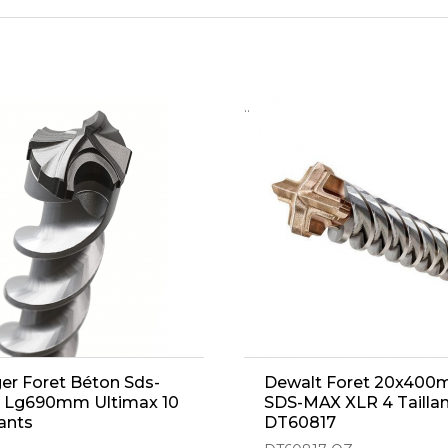
..
er Foret Béton Sds-
Dewalt Foret 20x40
 Lg690mm Ultimax 10
SDS-MAX XLR 4 Tailla
lants
DT60817