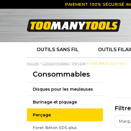
PAIEMENT 100% SÉCURISÉ AV
OUTILS SANS FIL
OUTILS FILAI
Accueil
Consommables
Perçage
Foret Béton SDS-Max
Consommables
Disques pour les meuleuses
Burinage et piquage
Filtr
Perçage
Marq
Foret Béton SDS-plus