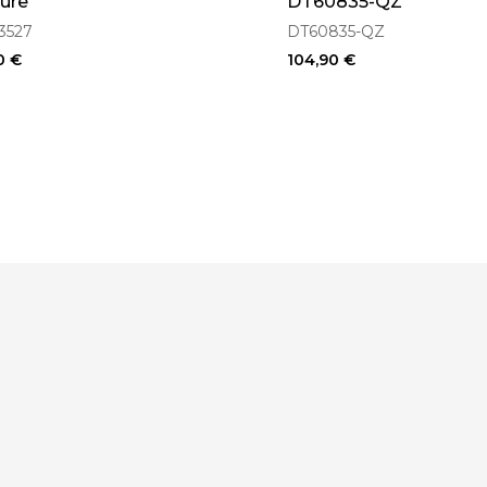
ure
DT60835-QZ
3527
DT60835-QZ
0 €
104,90 €