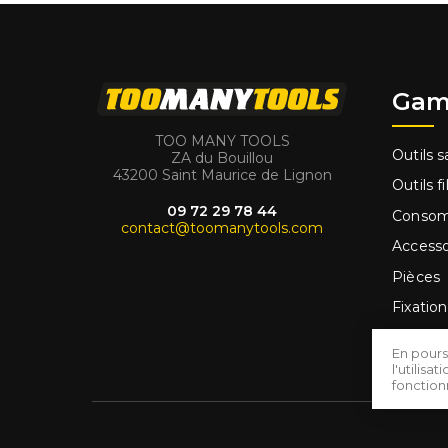
Gam
TOO MANY TOOLS
Outils sa
ZA du Bouillou
43200 Saint Maurice de Lignon
Outils fi
09 72 29 78 44
Conso
contact@toomanytools.com
Accesso
Pièces
Fixation
Outilla
En pours
Promo
l'utilis
fonctio