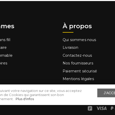
mes
À propos
ns fill
Qui sommes nous
laire
Livraison
mmable
Contactez-nous
ires
Nos fournisseurs
Paiement sécurisé
Mentions légales
ge à main
Conditions d'utilisation
uivant votre navigation sur ce site, vous acceptez
J'ACC
s
Cartes cadeaux
ation de Cookies qui garantissent son bon
nnement.
Plus d'infos