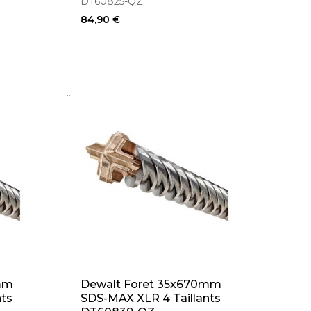
DT60825-QZ
84,90 €
..
mm
Dewalt Foret 35x670mm
nts
SDS-MAX XLR 4 Taillants