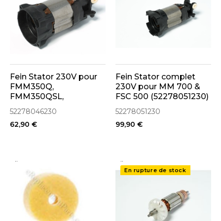
Fein Stator 230V pour
Fein Stator complet
FMM350Q,
230V pour MM 700 &
FMM350QSL,
FSC 500 (52278051230)
MM500PLUS
52278046230
52278051230
(52278046230)
62,90 €
99,90 €
..
..
En rupture de stock