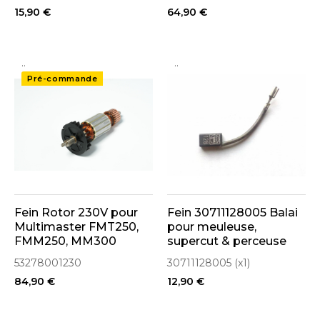
15,90 €
64,90 €
..
..
Pré-commande
Fein Rotor 230V pour
Fein 30711128005 Balai
Multimaster FMT250,
pour meuleuse,
FMM250, MM300
supercut & perceuse
(53278001230)
53278001230
30711128005 (x1)
84,90 €
12,90 €