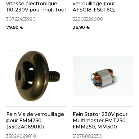
vitesse électronique
verrouillage pour
110-230V pour multitool
AFSC18, FSC1.6Q,
(30762453990)
FSC2.0Q
30762453990
32805229000
(32805229000)
79,90 €
26,90 €
..
..
Fein Vis de verrouillage
Fein Stator 230V pour
pour FMM250
Multimaster FMT250,
(33024069010)
FMM250, MM300
(51278002230)
33024069010
51278002230