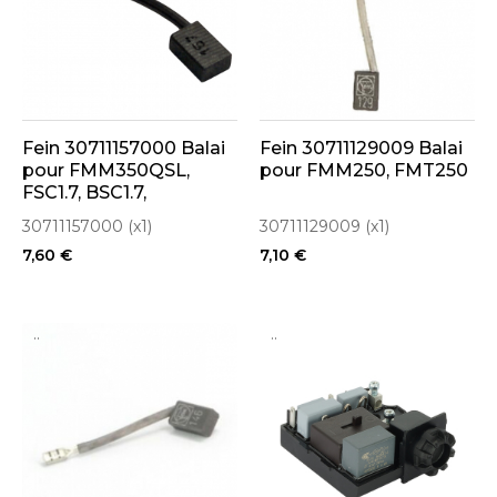
Fein 30711157000 Balai
Fein 30711129009 Balai
pour FMM350QSL,
pour FMM250, FMT250
FSC1.7, BSC1.7,
FMM350Q, FSC500QSL,
30711157000 (x1)
30711129009 (x1)
FSS1.7Q
7,60 €
7,10 €
..
..