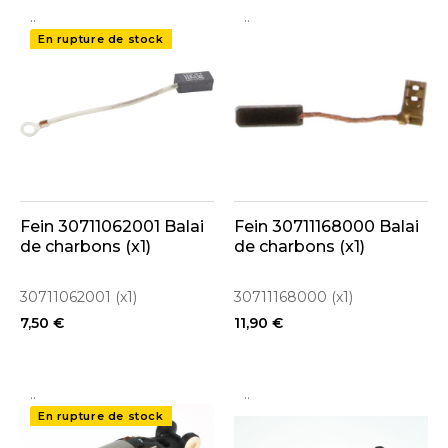
..
..
En rupture de stock
Fein 30711062001 Balai
Fein 30711168000 Balai
de charbons (x1)
de charbons (x1)
30711062001 (x1)
30711168000 (x1)
7,50 €
11,90 €
..
..
En rupture de stock