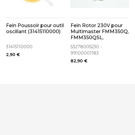
Fein Poussoir pour outil
Fein Rotor 230V pour
oscillant (31415110000)
Multimaster FMM350Q,
FMM350QSL,
MM500PLUS
31415110000
53278005230 -
(53278005230)
99100001183
2,90 €
82,90 €