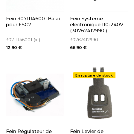
Fein 30711146001 Balai
Fein Système
pour FSC2
électronique 110-240V
(30762412990 )
30711146001 (x1)
30762412990
12,90 €
66,90 €
..
..
En rupture de stock
Fein Régulateur de
Fein Levier de