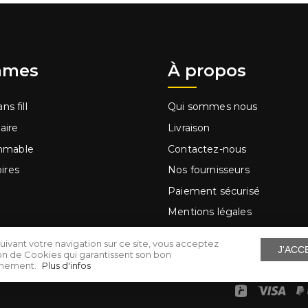
mes
À propos
ns fill
Qui sommes nous
laire
Livraison
mmable
Contactez-nous
ires
Nos fournisseurs
Paiement sécurisé
Mentions légales
ge à main
Conditions d'utilisation
uivant votre navigation sur ce site, vous acceptez
J'ACC
s
Cartes cadeaux
ation de Cookies qui garantissent son bon
nnement.
Plus d'infos