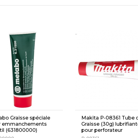
..
bo Graisse spéciale
Makita P-08361 Tube 
r emmanchements
Graisse (30g) lubrifian
til (631800000)
pour perforateur