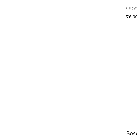
980
76,9
..
Bosc