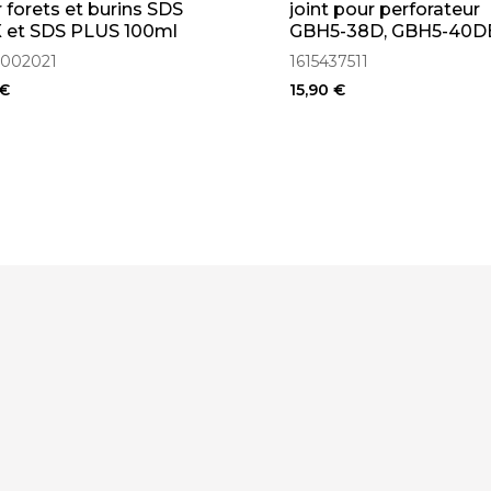
 forets et burins SDS
joint pour perforateur
 et SDS PLUS 100ml
GBH5-38D, GBH5-40D
08002021)
GBH500, GBH5400
002021
1615437511
(1615437511)
 €
15,90 €