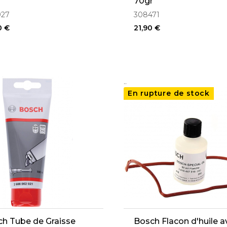
70gr
927
308471
0 €
21,90 €
..
En rupture de stock
h Tube de Graisse
Bosch Flacon d'huile a