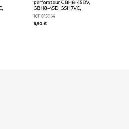
perforateur GBH8-45DV,
E,
GBH8-45D, GSH7VC,
GSH7VC, GBH18V-45C
1611015064
(1611015064)
6,90 €