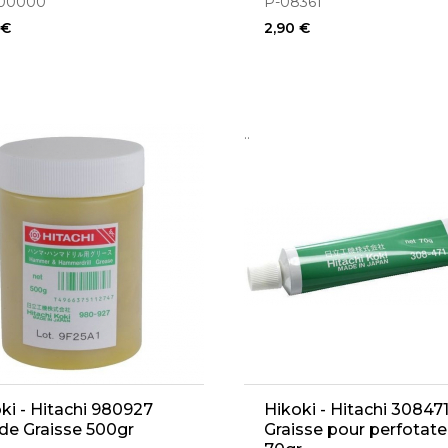
800000
P-08361
 €
2,90 €
..
ki - Hitachi 980927
Hikoki - Hitachi 30847
de Graisse 500gr
Graisse pour perfotate