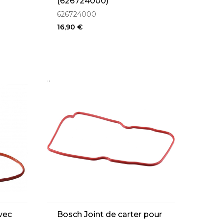
(626724000)
626724000
16,90 €
..
vec
Bosch Joint de carter pour