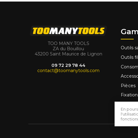
Gam
TOO MANY TOOLS
Outils sa
ZA du Bouillou
43200 Saint Maurice de Lignon
Outils fi
09 72 29 78 44
Conso
contact@toomanytools.com
Accesso
Pièces
Fixation
Outilla
En pours
Promo
l'utilis
fonctio