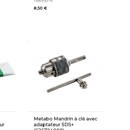
198993-4
8,50 €
..
1
Metabo Mandrin à clé avec
ur
adaptateur SDS+