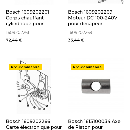
Bosch 1609202261
Bosch 1609202269
Corps chauffant
Moteur DC 100-240V
cylindrique pour
pour décapeur
décapeur thermique
thermique GHG600CE
1609202261
1609202269
GHG600CE
72,44 €
33,44 €
..
..
Pré-commande
Pré-commande
Bosch 1609202266
Bosch 1613100034 Axe
Carte électronique pour
de Piston pour