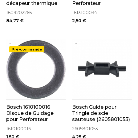
décapeur thermique
Perforateur
GHG600CE
1609202266
1613100034
84,77 €
2,50 €
..
..
Pré-commande
Bosch 1610100016
Bosch Guide pour
Disque de Guidage
Tringle de scie
pour Perforateur
sauteuse (2605801053)
1610100016
2605801053
1,50 €
4,25 €