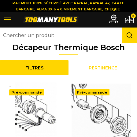
PAIEMENT 100% SÉCURISÉ AVEC PAYPAL, PAYPAL 4x, CARTE
BANCAIRE, ALMA 3X & 4X, VIREMENT BANCAIRE, CHEQUE
0
Décapeur Thermique Bosch
FILTRES
PERTINENCE
..
..
Pré-commande
Pré-commande