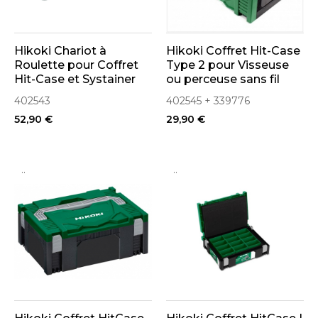
Hikoki Chariot à
Hikoki Coffret Hit-Case
Roulette pour Coffret
Type 2 pour Visseuse
Hit-Case et Systainer
ou perceuse sans fil
(402543)
(Mousse Incluse)
402543
402545 + 339776
52,90 €
29,90 €
..
..