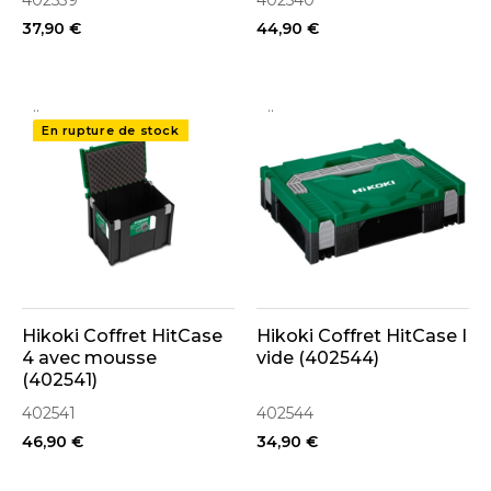
402539
402540
37,90 €
44,90 €
..
..
En rupture de stock
Hikoki Coffret HitCase
Hikoki Coffret HitCase I
4 avec mousse
vide (402544)
(402541)
402541
402544
46,90 €
34,90 €