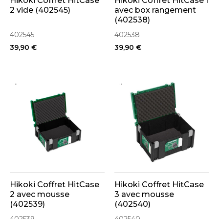
Hikoki Coffret HitCase
Hikoki Coffret HitCase I
2 vide (402545)
avec box rangement
(402538)
402545
402538
39,90 €
39,90 €
..
..
Hikoki Coffret HitCase
Hikoki Coffret HitCase
2 avec mousse
3 avec mousse
(402539)
(402540)