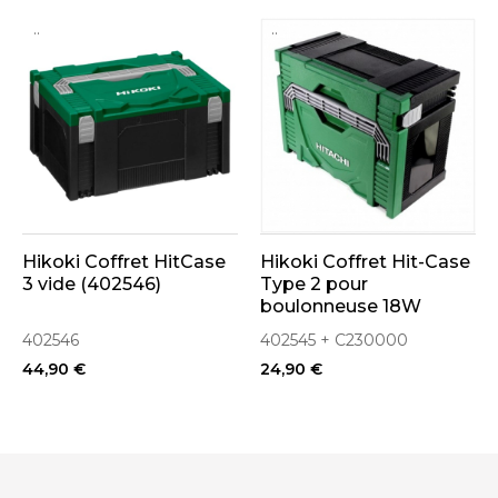
..
..
Hikoki Coffret HitCase
Hikoki Coffret Hit-Case
3 vide (402546)
Type 2 pour
boulonneuse 18W
WR18DH (Mousse &
402546
402545 + C230000
Moulage Inclus)
44,90 €
24,90 €