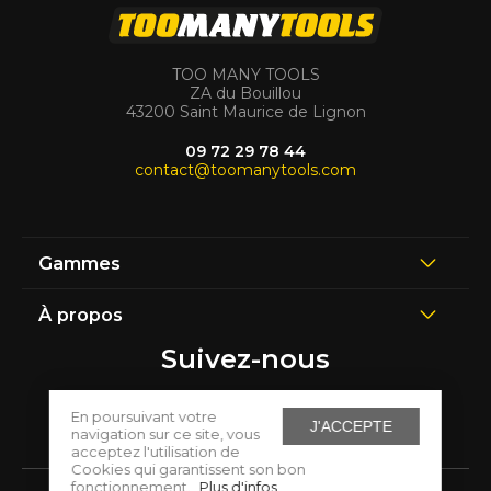
TOO MANY TOOLS
ZA du Bouillou
43200 Saint Maurice de Lignon
09 72 29 78 44
contact@toomanytools.com
Gammes
À propos
Suivez-nous
En poursuivant votre
J'ACCEPTE
navigation sur ce site, vous
acceptez l'utilisation de
Cookies qui garantissent son bon
fonctionnement.
Plus d'infos