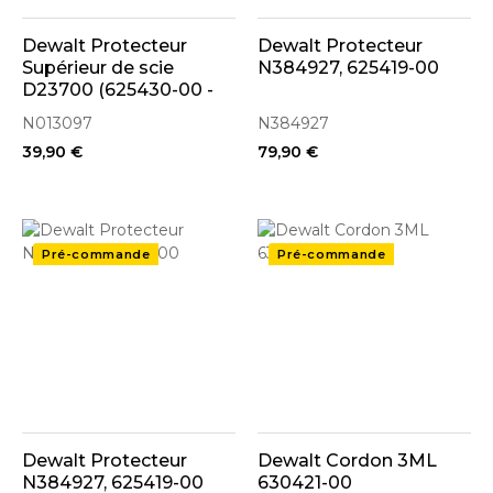
Dewalt Protecteur
Dewalt Protecteur
Supérieur de scie
N384927, 625419-00
D23700 (625430-00 -
N01097)
N013097
N384927
39,90 €
79,90 €
..
..
Pré-commande
Pré-commande
Dewalt Protecteur
Dewalt Cordon 3ML
N384927, 625419-00
630421-00