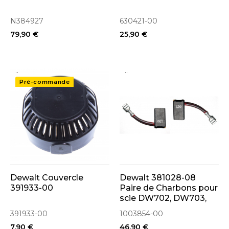
N384927
630421-00
79,90 €
25,90 €
..
..
Pré-commande
Dewalt Couvercle
Dewalt 381028-08
391933-00
Paire de Charbons pour
scie DW702, DW703,
DW712, DW718, DW744
391933-00
1003854-00
(1003854-00 5140172-
7,90 €
46,90 €
16)