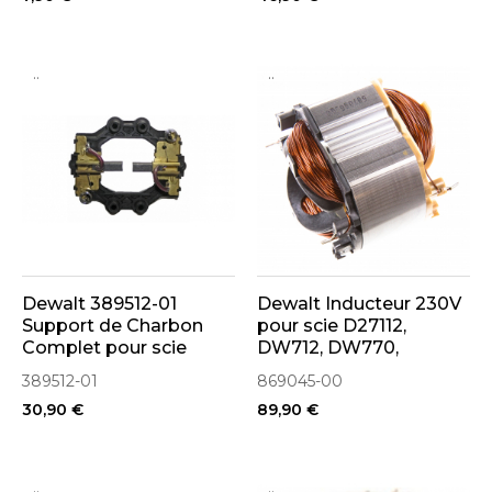
..
..
Dewalt 389512-01
Dewalt Inducteur 230V
Support de Charbon
pour scie D27112,
Complet pour scie
DW712, DW770,
DW777, DWS780
389512-01
869045-00
(869045-00)
30,90 €
89,90 €
..
..