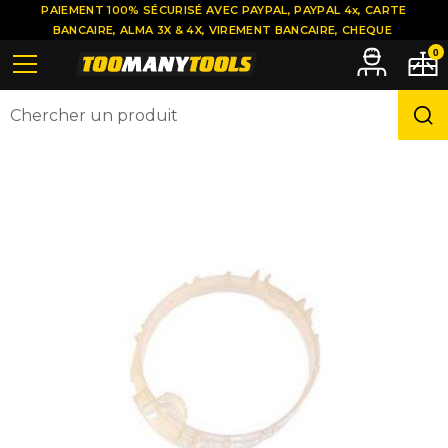
PAIEMENT 100% SÉCURISÉ AVEC PAYPAL, PAYPAL 4x, CARTE
BANCAIRE, ALMA 3X & 4X, VIREMENT BANCAIRE, CHEQUE
0