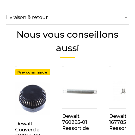
Livraison & retour
Nous vous conseillons
aussi
..
..
..
Pré-commande
Dewalt
Dewalt
760295-01
167785-00
Dewalt
Ressort de
Ressort d
Couvercle
Rappel Scie à
Rappel Sci