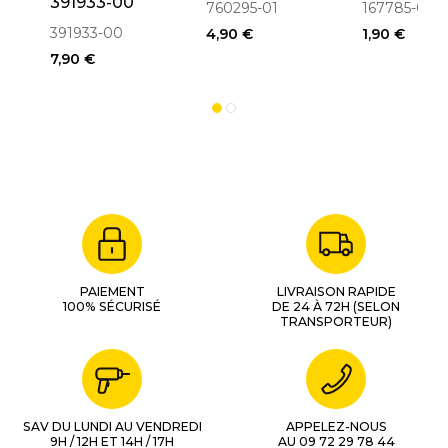
391933-00
760295-01
167785-00
Onglets
Onglets
391933-00
4,90 €
1,90 €
7,90 €
PAIEMENT
LIVRAISON RAPIDE
100% SÉCURISÉ
DE 24 À 72H (SELON
TRANSPORTEUR)
SAV DU LUNDI AU VENDREDI
APPELEZ-NOUS
9H / 12H ET 14H / 17H
AU 09 72 29 78 44