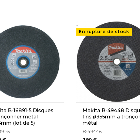
..
En rupture de stock
ta B-16891-5 Disques
Makita B-49448 Disq
onçonner métal
fins ø355mm à tronço
mm (lot de 5)
métal
891-5
B-49448
0 €
7,90 €