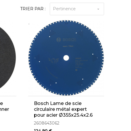
TRIER PAR :
Pertinence
..
ue
Bosch Lame de scie
nner
circulaire métal expert
pour acier Ø355x25.4x2.6
80Dts (2608643062)
2608643062
124,90 €