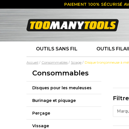
PAIEMENT 100% SÉCURISÉ AV
OUTILS SANS FIL
OUTILS FILAI
Accueil
Consommables
Sciage
Disque tronçonneuse à mé
Consommables
Disques pour les meuleuses
Filtr
Burinage et piquage
Marq
Perçage
Vissage