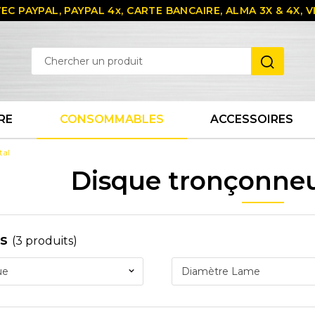
EC PAYPAL, PAYPAL 4x, CARTE BANCAIRE, ALMA 3X & 4X,
RE
CONSOMMABLES
ACCESSOIRES
tal
Disque tronçonneu
es
(3 produits)
ue
Diamètre Lame