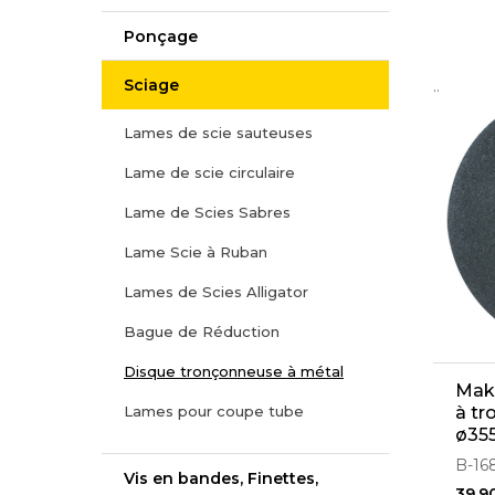
Ponçage
Sciage
..
Lames de scie sauteuses
Lame de scie circulaire
Lame de Scies Sabres
Lame Scie à Ruban
Lames de Scies Alligator
Bague de Réduction
Disque tronçonneuse à métal
Maki
Lames pour coupe tube
à tr
ø355
B-16
Vis en bandes, Finettes,
39,9