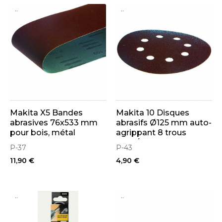
..
..
Makita X5 Bandes
Makita 10 Disques
abrasives 76x533 mm
abrasifs Ø125 mm auto-
pour bois, métal
agrippant 8 trous
(bois/métal)
P-37
P-43
11,90 €
4,90 €
..
..