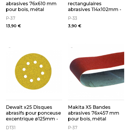
abrasives 76x610 mm
rectangulaires
pour bois, métal
abrasives 114x102mm -
3 + 3 trous - Auto-
P-37
P-33
agrippant
13,90 €
3,90 €
..
..
Dewalt x25 Disques
Makita X5 Bandes
abrasifs pour ponceuse
abrasives 76x457 mm
excentrique ø125mm -
pour bois, métal
8 Trous
DT31
P-37