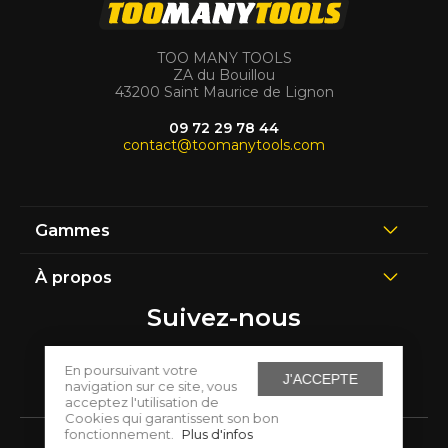
TOO MANY TOOLS
ZA du Bouillou
43200 Saint Maurice de Lignon
09 72 29 78 44
contact@toomanytools.com
Gammes
À propos
Suivez-nous
En poursuivant votre
J'ACCEPTE
navigation sur ce site, vous
acceptez l'utilisation de
Cookies qui garantissent son bon
fonctionnement.
Plus d'infos