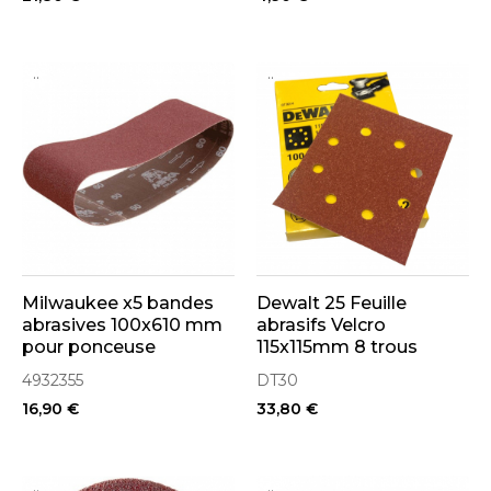
..
..
Milwaukee x5 bandes
Dewalt 25 Feuille
abrasives 100x610 mm
abrasifs Velcro
pour ponceuse
115x115mm 8 trous
4932355
DT30
16,90 €
33,80 €
..
..