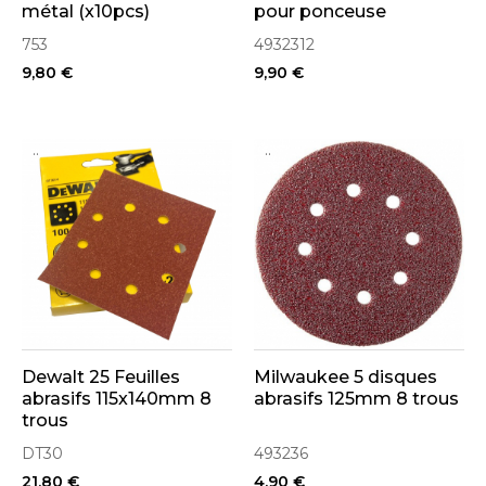
métal (x10pcs)
pour ponceuse
753
4932312
9,80 €
9,90 €
..
..
Dewalt 25 Feuilles
Milwaukee 5 disques
abrasifs 115x140mm 8
abrasifs 125mm 8 trous
trous
DT30
493236
21,80 €
4,90 €