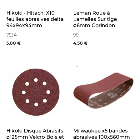
Hikoki - Hitachi X10
Leman Roue à
feuilles abrasives delta
Lamelles Sur tige
94x94x94mm
ø6mm Corindon
7534
99
5,00 €
4,50 €
..
..
Hikoki Disque Abrasifs
Milwaukee x5 bandes
ø125mm Velcro Bois et
abrasives 100x560mm