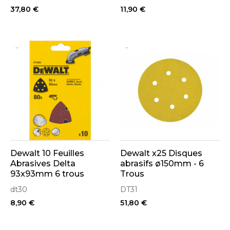
37,80 €
11,90 €
..
..
Dewalt 10 Feuilles
Dewalt x25 Disques
Abrasives Delta
abrasifs ø150mm - 6
93x93mm 6 trous
Trous
dt30
DT31
8,90 €
51,80 €