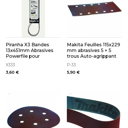
Piranha X3 Bandes
Makita Feuilles 115x229
13x451mm Abrasives
mm abrasives 5 + 5
Powerfile pour
trous Auto-agrippant
ponceuse
X333
P-33
3,60 €
5,90 €
..
..