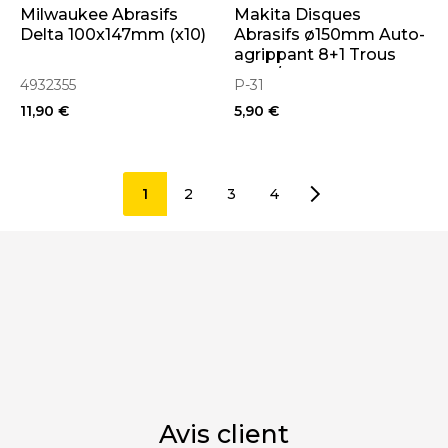
Milwaukee Abrasifs
Makita Disques
Delta 100x147mm (x10)
Abrasifs ø150mm Auto-
agrippant 8+1 Trous
(bois/métal)
4932355
P-31
11,90 €
5,90 €
1
2
3
4
Avis client