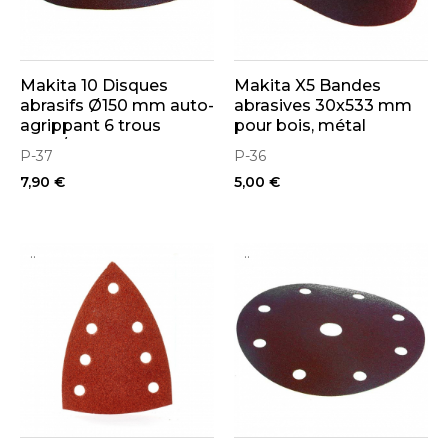
Makita 10 Disques
Makita X5 Bandes
abrasifs Ø150 mm auto-
abrasives 30x533 mm
agrippant 6 trous
pour bois, métal
(bois/métal)
P-37
P-36
7,90 €
5,00 €
..
..