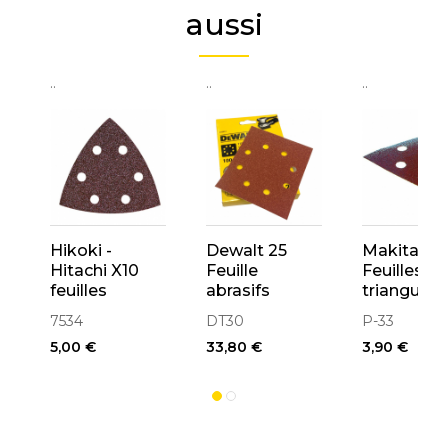
aussi
..
..
..
Hikoki -
Dewalt 25
Makita 10
Hitachi X10
Feuille
Feuilles
feuilles
abrasifs
triangulair
abrasives
Velcro
abrasives
7534
DT30
P-33
delta
115x115mm 8
94mm po
5,00 €
33,80 €
3,90 €
94x94x94mm
trous
ponceuse