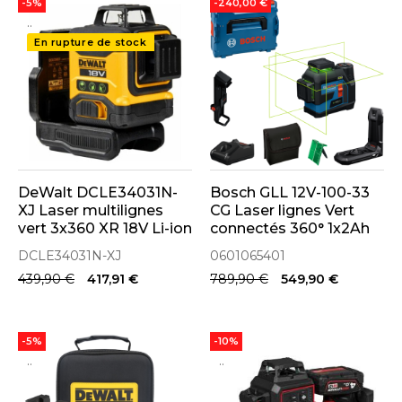
-5%
-240,00 €
..
..
En rupture de stock
DeWalt DCLE34031N-
Bosch GLL 12V-100-33
XJ Laser multilignes
CG Laser lignes Vert
vert 3x360 XR 18V Li-ion
connectés 360° 1x2Ah
(Machine seule)
(0601065401)
DCLE34031N-XJ
0601065401
439,90 €
417,91 €
789,90 €
549,90 €
-5%
-10%
..
..