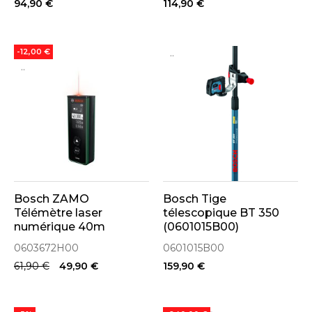
94,90 €
114,90 €
..
-12,00 €
..
Bosch ZAMO
Bosch Tige
Télémètre laser
télescopique BT 350
numérique 40m
(0601015B00)
(0603672H00)
0603672H00
0601015B00
61,90 €
49,90 €
159,90 €