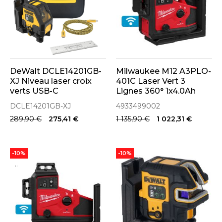
DeWalt DCLE14201GB-
Milwaukee M12 A3PLO-
XJ Niveau laser croix
401C Laser Vert 3
verts USB-C
Lignes 360° 1x4.0Ah
avec alignement
DCLE14201GB-XJ
4933499002
automatique
289,90 €
275,41 €
1 135,90 €
1 022,31 €
(4933499002)
-10%
-10%
..
..