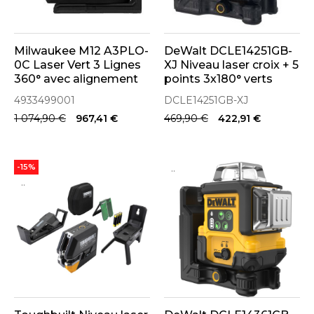
Milwaukee M12 A3PLO-
DeWalt DCLE14251GB-
0C Laser Vert 3 Lignes
XJ Niveau laser croix + 5
360° avec alignement
points 3x180° verts
automatique
USB-C
4933499001
DCLE14251GB-XJ
(4933499001)
1 074,90 €
967,41 €
469,90 €
422,91 €
..
-15%
..