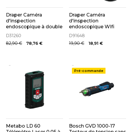
Draper Caméra
Draper Caméra
d'inspection
d'inspection
endoscopique à double
endoscopique WIfi
objectif (31260)
(91648)
D31260
D91648
82,90 €
78,76 €
19,90 €
18,91 €
..
..
Pré-commande
Metabo LD 60
Bosch GVD 1000-17
Télémètre Laser 0.05 à
Testeur de tension sans