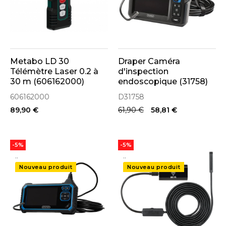
Metabo LD 30
Draper Caméra
Télémètre Laser 0.2 à
d'inspection
30 m (606162000)
endoscopique (31758)
606162000
D31758
89,90 €
61,90 €
58,81 €
-5%
-5%
..
..
Nouveau produit
Nouveau produit