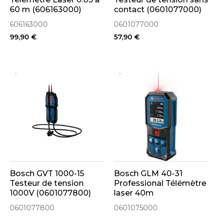
60 m (606163000)
contact (0601077000)
606163000
0601077000
99,90 €
57,90 €
..
..
Bosch GVT 1000-15
Bosch GLM 40-31
Testeur de tension
Professional Télémètre
1000V (0601077800)
laser 40m
(0601075000)
0601077800
0601075000