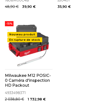
1608M00C4B
530401
48,90 €
39,90 €
35,90 €
-15%
..
Nouveau produit
En rupture de stock
Milwaukee M12 POSIC-
0 Caméra d'inspection
HD Packout
(4933498371)
4933498371
2 038,80 €
1 732,98 €