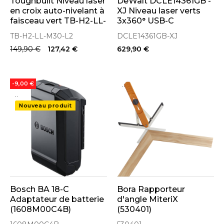
Toughbuilt Niveau laser
DeWalt DCLE14361GB -
en croix auto-nivelant à
XJ Niveau laser verts
faisceau vert TB-H2-LL-
3x360° USB-C
M30-L2
TB-H2-LL-M30-L2
DCLE14361GB-XJ
149,90 €
127,42 €
629,90 €
..
-9,00 €
..
Nouveau produit
Bosch BA 18-C
Bora Rapporteur
Adaptateur de batterie
d'angle MiteriX
(1608M00C4B)
(530401)