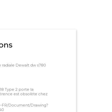
ons
ie radiale Dewalt dw s780
18 Type 2 porte la
férence est obsolète chez
/fr-FR/Document/Drawing?
40