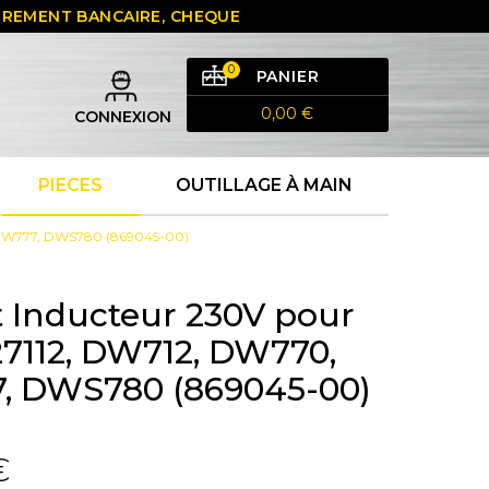
 VIREMENT BANCAIRE, CHEQUE
0
PANIER
0,00 €
CONNEXION
PIECES
OUTILLAGE À MAIN
, DW777, DWS780 (869045-00)
 Inducteur 230V pour
27112, DW712, DW770,
, DWS780 (869045-00)
€