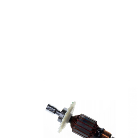
..
..