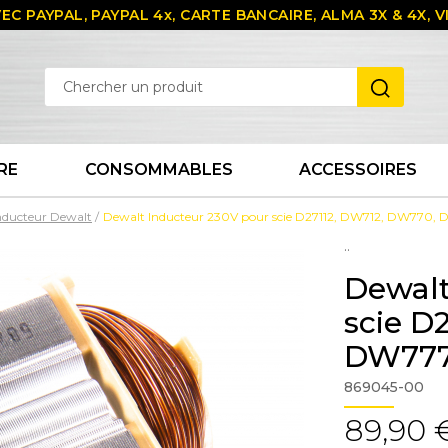
EC PAYPAL, PAYPAL 4x, CARTE BANCAIRE, ALMA 3X & 4X,
RE
CONSOMMABLES
ACCESSOIRES
Inducteur Dewalt
Dewalt Inducteur 230V pour scie D27112, DW712, DW770
..
Dewalt
scie D
DW777
869045-00
89,90 