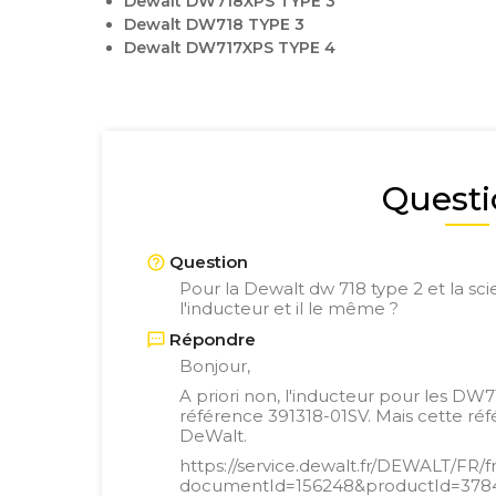
Dewalt DW718XPS TYPE 3
Dewalt DW718 TYPE 3
Dewalt DW717XPS TYPE 4
Questi
Question
Pour la Dewalt dw 718 type 2 et la sc
l'inducteur et il le même ?
Répondre
Bonjour,
A priori non, l'inducteur pour les DW7
référence 391318-01SV. Mais cette ré
DeWalt.
https://service.dewalt.fr/DEWALT/FR
documentId=156248&productId=378