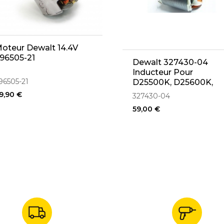
oteur Dewalt 14.4V
96505-21
Dewalt 327430-04
Inducteur Pour
96505-21
D25500K, D25600K,
D25830K
9,90 €
327430-04
59,00 €