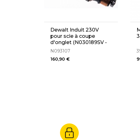
Dewalt Induit 230V
M
pour scie à coupe
3
d'onglet (N030189SV -
N093107)
N093107
3
160,90 €
9