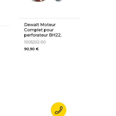
Dewalt Moteur
Complet pour
perforateur BH22,
BH24, D25002K,
1005202-00
D25003K, DW563,
90,90 €
DW563K, DW566
(1005202-00)