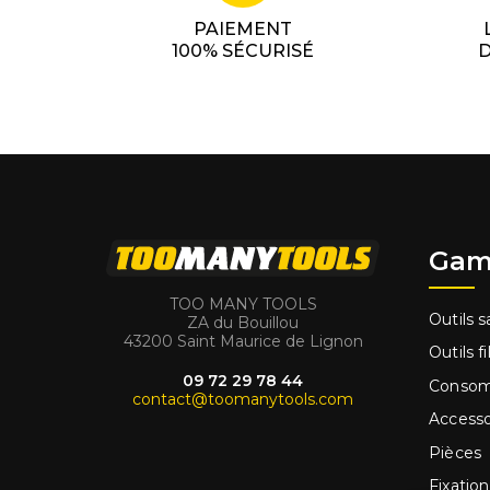
PAIEMENT
100% SÉCURISÉ
D
Gam
TOO MANY TOOLS
Outils sa
ZA du Bouillou
43200 Saint Maurice de Lignon
Outils fi
09 72 29 78 44
Conso
contact@toomanytools.com
Accesso
Pièces
Fixation